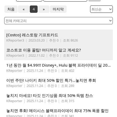
처음
«
4
»
마지막
[Costco] 레스토랑 기프트카드
KReporter3
|
2023.03.20
|
추천 0
|
조회 8626
코스트코 이용 꿀팁! 어디까지 알고 계세요?
KReporter3
|
2022.11.02
|
추천 0
|
조회 9112
1년 동안 월 $4.99!!! Disney+, Hulu 블랙 프라이데이 딜 2025
KReporter
|
2025.11.24
|
추천 0
|
조회 402
이번 주만! 나이키 최대 50% 할인 특가…놓치면 후회
KReporter
|
2025.11.24
|
추천 0
|
조회 289
놓치지 마세요! 타깃 인기상품 최대 50% 득템 찬스
KReporter
|
2025.11.24
|
추천 0
|
조회 315
놓치면 후회! 메이시스 블랙프라이데이 최대 75% 폭풍 할인
KReporter
|
2025.11.24
|
추천 0
|
조회 341