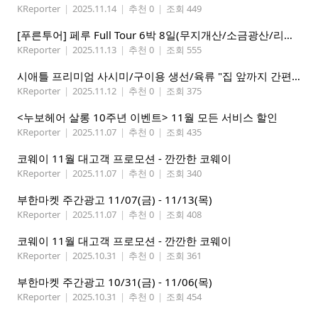
KReporter
|
2025.11.14
|
추천 0
|
조회 449
[푸른투어] 페루 Full Tour 6박 8일(무지개산/소금광산/리마 시티 포함)
KReporter
|
2025.11.13
|
추천 0
|
조회 555
시애틀 프리미엄 사시미/구이용 생선/육류 "집 앞까지 간편하게" – 영오션샵닷컴
KReporter
|
2025.11.12
|
추천 0
|
조회 375
<누보헤어 살롱 10주년 이벤트> 11월 모든 서비스 할인
KReporter
|
2025.11.07
|
추천 0
|
조회 435
코웨이 11월 대고객 프로모션 - 깐깐한 코웨이
KReporter
|
2025.11.07
|
추천 0
|
조회 340
부한마켓 주간광고 11/07(금) - 11/13(목)
KReporter
|
2025.11.07
|
추천 0
|
조회 408
코웨이 11월 대고객 프로모션 - 깐깐한 코웨이
KReporter
|
2025.10.31
|
추천 0
|
조회 361
부한마켓 주간광고 10/31(금) - 11/06(목)
KReporter
|
2025.10.31
|
추천 0
|
조회 454