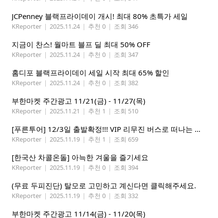
JCPenney 블랙프라이데이 개시! 최대 80% 초특가 세일
KReporter
|
2025.11.24
|
추천 0
|
조회 346
지금이 찬스! 월마트 블프 딜 최대 50% OFF
KReporter
|
2025.11.24
|
추천 0
|
조회 347
홈디포 블랙프라이데이 세일 시작 최대 65% 할인
KReporter
|
2025.11.24
|
추천 0
|
조회 382
부한마켓 주간광고 11/21(금) - 11/27(목)
KReporter
|
2025.11.21
|
추천 1
|
조회 510
[푸른투어] 12/3일 출발확정!!! VIP 리무진 버스로 떠나는 애틀란타에서 마이애미 5박6일
KReporter
|
2025.11.19
|
추천 1
|
조회 659
[한국산 차콜온돌] 아늑한 겨울을 즐기세요
KReporter
|
2025.11.19
|
추천 0
|
조회 394
(무료 두피진단) 탈모로 고민하고 계신다면 클릭해주세요.
KReporter
|
2025.11.19
|
추천 0
|
조회 332
부한마켓 주간광고 11/14(금) - 11/20(목)