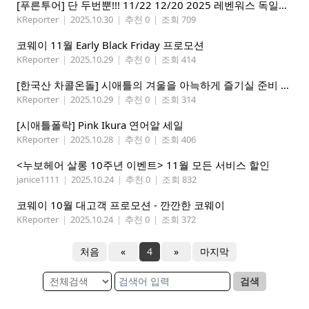
[푸른투어] 단 두번뿐!!! 11/22 12/20 2025 레벤워스 독일마을 1+1스페셜 투어-단$200!
KReporter
|
2025.10.30
|
추천 0
|
조회 709
코웨이 11월 Early Black Friday 프로모션
KReporter
|
2025.10.29
|
추천 0
|
조회 414
[한국산 차콜온돌] 시애틀의 겨울을 아늑하게 즐기실 준비 되셨나요?
KReporter
|
2025.10.29
|
추천 0
|
조회 314
[시애틀폴락] Pink Ikura 연어알 세일
KReporter
|
2025.10.28
|
추천 0
|
조회 406
<누보헤어 살롱 10주년 이벤트> 11월 모든 서비스 할인
janice1111
|
2025.10.24
|
추천 0
|
조회 832
코웨이 10월 대고객 프로모션 - 깐깐한 코웨이
KReporter
|
2025.10.24
|
추천 0
|
조회 372
처음
«
4
»
마지막
검색