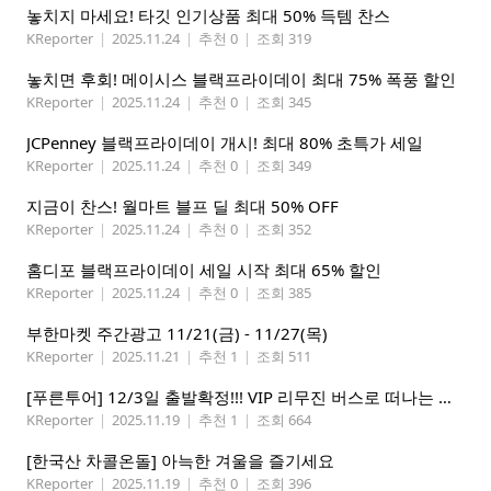
놓치지 마세요! 타깃 인기상품 최대 50% 득템 찬스
KReporter
|
2025.11.24
|
추천 0
|
조회 319
놓치면 후회! 메이시스 블랙프라이데이 최대 75% 폭풍 할인
KReporter
|
2025.11.24
|
추천 0
|
조회 345
JCPenney 블랙프라이데이 개시! 최대 80% 초특가 세일
KReporter
|
2025.11.24
|
추천 0
|
조회 349
지금이 찬스! 월마트 블프 딜 최대 50% OFF
KReporter
|
2025.11.24
|
추천 0
|
조회 352
홈디포 블랙프라이데이 세일 시작 최대 65% 할인
KReporter
|
2025.11.24
|
추천 0
|
조회 385
부한마켓 주간광고 11/21(금) - 11/27(목)
KReporter
|
2025.11.21
|
추천 1
|
조회 511
[푸른투어] 12/3일 출발확정!!! VIP 리무진 버스로 떠나는 애틀란타에서 마이애미 5박6일
KReporter
|
2025.11.19
|
추천 1
|
조회 664
[한국산 차콜온돌] 아늑한 겨울을 즐기세요
KReporter
|
2025.11.19
|
추천 0
|
조회 396