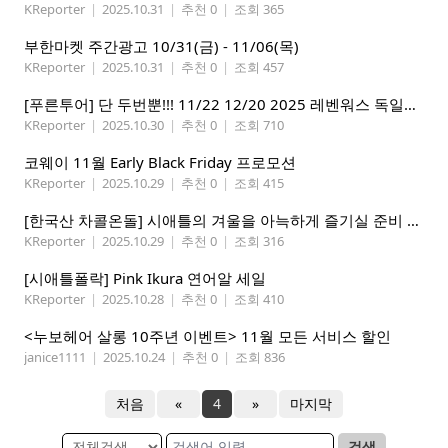
KReporter
|
2025.10.31
|
추천 0
|
조회 365
부한마켓 주간광고 10/31(금) - 11/06(목)
KReporter
|
2025.10.31
|
추천 0
|
조회 457
[푸른투어] 단 두번뿐!!! 11/22 12/20 2025 레벤워스 독일마을 1+1스페셜 투어-단$200!
KReporter
|
2025.10.30
|
추천 0
|
조회 710
코웨이 11월 Early Black Friday 프로모션
KReporter
|
2025.10.29
|
추천 0
|
조회 415
[한국산 차콜온돌] 시애틀의 겨울을 아늑하게 즐기실 준비 되셨나요?
KReporter
|
2025.10.29
|
추천 0
|
조회 316
[시애틀폴락] Pink Ikura 연어알 세일
KReporter
|
2025.10.28
|
추천 0
|
조회 410
<누보헤어 살롱 10주년 이벤트> 11월 모든 서비스 할인
janice1111
|
2025.10.24
|
추천 0
|
조회 836
처음
«
4
»
마지막
검색