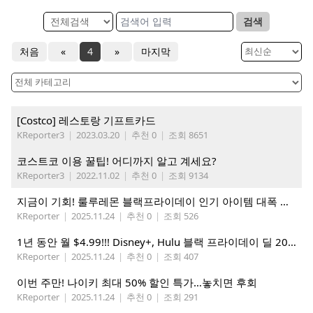
검색
처음
«
4
»
마지막
[Costco] 레스토랑 기프트카드
KReporter3
|
2023.03.20
|
추천 0
|
조회 8651
코스트코 이용 꿀팁! 어디까지 알고 계세요?
KReporter3
|
2022.11.02
|
추천 0
|
조회 9134
지금이 기회! 룰루레몬 블랙프라이데이 인기 아이템 대폭 할인
KReporter
|
2025.11.24
|
추천 0
|
조회 526
1년 동안 월 $4.99!!! Disney+, Hulu 블랙 프라이데이 딜 2025
KReporter
|
2025.11.24
|
추천 0
|
조회 407
이번 주만! 나이키 최대 50% 할인 특가…놓치면 후회
KReporter
|
2025.11.24
|
추천 0
|
조회 291