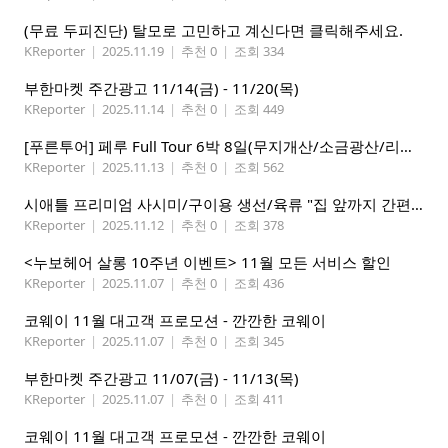
(무료 두피진단) 탈모로 고민하고 계신다면 클릭해주세요.
KReporter
|
2025.11.19
|
추천 0
|
조회 334
부한마켓 주간광고 11/14(금) - 11/20(목)
KReporter
|
2025.11.14
|
추천 0
|
조회 449
[푸른투어] 페루 Full Tour 6박 8일(무지개산/소금광산/리마 시티 포함)
KReporter
|
2025.11.13
|
추천 0
|
조회 562
시애틀 프리미엄 사시미/구이용 생선/육류 "집 앞까지 간편하게" – 영오션샵닷컴
KReporter
|
2025.11.12
|
추천 0
|
조회 378
<누보헤어 살롱 10주년 이벤트> 11월 모든 서비스 할인
KReporter
|
2025.11.07
|
추천 0
|
조회 436
코웨이 11월 대고객 프로모션 - 깐깐한 코웨이
KReporter
|
2025.11.07
|
추천 0
|
조회 345
부한마켓 주간광고 11/07(금) - 11/13(목)
KReporter
|
2025.11.07
|
추천 0
|
조회 411
코웨이 11월 대고객 프로모션 - 깐깐한 코웨이