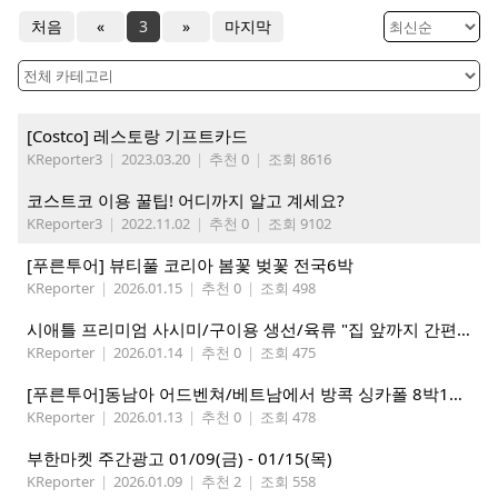
처음
«
3
»
마지막
[Costco] 레스토랑 기프트카드
KReporter3
|
2023.03.20
|
추천 0
|
조회 8616
코스트코 이용 꿀팁! 어디까지 알고 계세요?
KReporter3
|
2022.11.02
|
추천 0
|
조회 9102
[푸른투어] 뷰티풀 코리아 봄꽃 벚꽃 전국6박
KReporter
|
2026.01.15
|
추천 0
|
조회 498
시애틀 프리미엄 사시미/구이용 생선/육류 "집 앞까지 간편하게" – 영오션샵닷컴
KReporter
|
2026.01.14
|
추천 0
|
조회 475
[푸른투어]동남아 어드벤쳐/베트남에서 방콕 싱카폴 8박11일
KReporter
|
2026.01.13
|
추천 0
|
조회 478
부한마켓 주간광고 01/09(금) - 01/15(목)
KReporter
|
2026.01.09
|
추천 2
|
조회 558