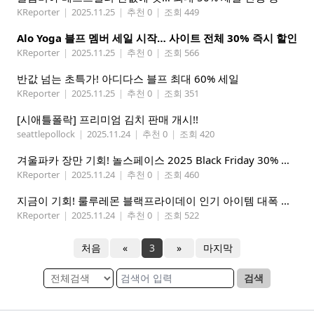
KReporter
|
2025.11.25
|
추천 0
|
조회 449
Alo Yoga 블프 멤버 세일 시작… 사이트 전체 30% 즉시 할인
KReporter
|
2025.11.25
|
추천 0
|
조회 566
반값 넘는 초특가! 아디다스 블프 최대 60% 세일
KReporter
|
2025.11.25
|
추천 0
|
조회 351
[시애틀폴락] 프리미엄 김치 판매 개시!!
seattlepollock
|
2025.11.24
|
추천 0
|
조회 420
겨울파카 장만 기회! 놀스페이스 2025 Black Friday 30% 할인!
KReporter
|
2025.11.24
|
추천 0
|
조회 460
지금이 기회! 룰루레몬 블랙프라이데이 인기 아이템 대폭 할인
KReporter
|
2025.11.24
|
추천 0
|
조회 522
처음
«
3
»
마지막
검색