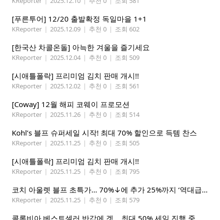
KReporter
|
2025.12.10
|
추천 0
|
조회 581
[푸른투어] 12/20 출발확정 독일마을 1+1
KReporter
|
2025.12.09
|
추천 0
|
조회 602
[한국산 차콜온돌] 아늑한 겨울을 즐기세요
KReporter
|
2025.12.04
|
추천 0
|
조회 509
[시애틀폴락] 프리미엄 김치 판매 개시!!
KReporter
|
2025.12.02
|
추천 0
|
조회 561
[Coway] 12월 해피 코웨이 프로모션
KReporter
|
2025.11.26
|
추천 0
|
조회 514
Kohl’s 블프 슈퍼세일 시작! 최대 70% 할인으로 득템 찬스
KReporter
|
2025.11.25
|
추천 0
|
조회 505
[시애틀폴락] 프리미엄 김치 판매 개시!!
KReporter
|
2025.11.25
|
추천 0
|
조회 795
코치 아울렛 블프 초특가… 70%↓에 추가 25%까지 ‘역대급 할인’
KReporter
|
2025.11.25
|
추천 0
|
조회 579
콜롬비아 베스트셀러 반값에 겟… 최대 50% 세일 진행 중