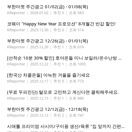
부한마켓 주간광고 01/02(금) - 01/08(목)
KReporter
|
2026.01.02
|
추천 0
|
조회 583
코웨이 "Happy New Year 프로모션" 8개월간 반값 할인!
KReporter
|
2025.12.30
|
추천 0
|
조회 514
부한마켓 주간광고 12/26(금) - 01/01(목)
KReporter
|
2025.12.26
|
추천 1
|
조회 619
[선착순 10분 30% 할인] 호야온돌 미니 보일러/온수난방 판매 시공
KReporter
|
2025.12.22
|
추천 1
|
조회 1005
[한국산 차콜온돌] 아늑한 겨울을 즐기세요
KReporter
|
2025.12.17
|
추천 0
|
조회 773
(무료 두피진단) 탈모로 고민하고 계신다면 클릭해주세요.
KReporter
|
2025.12.15
|
추천 1
|
조회 886
부한마켓 주간광고 12/12(금) - 12/18(목)
KReporter
|
2025.12.12
|
추천 2
|
조회 747
시애틀 프리미엄 사시미/구이용 생선/육류 "집 앞까지 간편하게" – 영오션샵닷컴