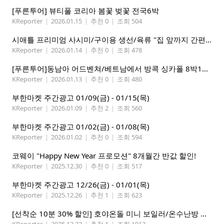
[푸른투어] 뷰티풀 코리아 봄꽃 벚꽃 전국6박
KReporter
|
2026.01.15
|
추천 0
|
조회 504
시애틀 프리미엄 사시미/구이용 생선/육류 "집 앞까지 간편하게" – 영오션샵닷컴
KReporter
|
2026.01.14
|
추천 0
|
조회 478
[푸른투어]동남아 어드벤쳐/베트남에서 방콕 싱카폴 8박11일
KReporter
|
2026.01.13
|
추천 0
|
조회 480
부한마켓 주간광고 01/09(금) - 01/15(목)
KReporter
|
2026.01.09
|
추천 2
|
조회 560
부한마켓 주간광고 01/02(금) - 01/08(목)
KReporter
|
2026.01.02
|
추천 0
|
조회 594
코웨이 "Happy New Year 프로모션" 8개월간 반값 할인!
KReporter
|
2025.12.30
|
추천 0
|
조회 517
부한마켓 주간광고 12/26(금) - 01/01(목)
KReporter
|
2025.12.26
|
추천 1
|
조회 623
[선착순 10분 30% 할인] 호야온돌 미니 보일러/온수난방 판매 시공
KReporter
|
2025.12.22
|
추천 1
|
조회 1012