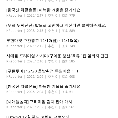
[한국산 차콜온돌] 아늑한 겨울을 즐기세요
KReporter
|
2025.12.17
|
추천 0
|
조회 779
(무료 두피진단) 탈모로 고민하고 계신다면 클릭해주세요.
KReporter
|
2025.12.15
|
추천 1
|
조회 889
부한마켓 주간광고 12/12(금) - 12/18(목)
KReporter
|
2025.12.12
|
추천 2
|
조회 749
시애틀 프리미엄 사시미/구이용 생선/육류 "집 앞까지 간편하게" – 영오션샵닷컴
KReporter
|
2025.12.10
|
추천 0
|
조회 585
[푸른투어] 12/20 출발확정 독일마을 1+1
KReporter
|
2025.12.09
|
추천 0
|
조회 603
[한국산 차콜온돌] 아늑한 겨울을 즐기세요
KReporter
|
2025.12.04
|
추천 0
|
조회 511
[시애틀폴락] 프리미엄 김치 판매 개시!!
KReporter
|
2025.12.02
|
추천 0
|
조회 561
[Coway] 12월 해피 코웨이 프로모션