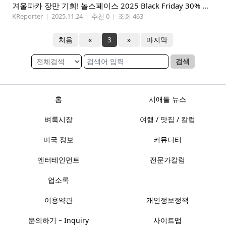
겨울파카 장만 기회! 놀스페이스 2025 Black Friday 30% 할인!
KReporter
|
2025.11.24
|
추천 0
|
조회 463
처음
«
3
»
마지막
검색
홈
시애틀 뉴스
벼룩시장
여행 / 맛집 / 칼럼
미국 정보
커뮤니티
엔터테인먼트
전문가칼럼
업소록
이용약관
개인정보정책
문의하기 – Inquiry
사이트맵