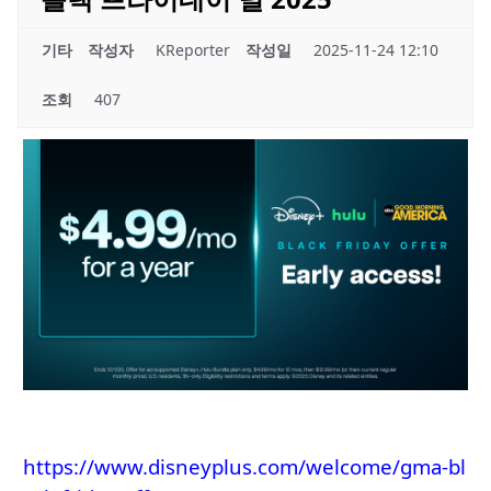
기타
작성자
KReporter
작성일
2025-11-24 12:10
조회
407
https://www.disneyplus.com/welcome/gma-bl