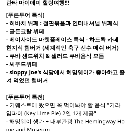
란타
마이애미
힐링여행!!!
[
푸른투어
특식
]
-
히바치
뷔페
:
철판볶음과
인터내셔널
뷔페식
-
골든코랄
뷔페
-
베이사이드
마켓플레이스
특식
- 하드롹 카페
현지식 햄버거
(
세계적인 축구 선수
메쉬 버거)
-
쿠바 샌드위치
&
샐러드 쿠바음식
모듬
-
씨푸드뷔페
- sloppy Joe's
식당에서 헤밍웨이가 좋아하고 즐
겨 먹었던 햄버거
[
푸른투어
특전
]
- 키웨스트에 왔으면 꼭 먹어봐야 할 음식 "키라
임파이 (Key Lime Pie) 2인 1개 제공"
- 해밍웨이 생가 + 내부관광 The Hemingway Ho
me and Museum