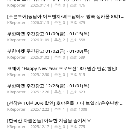
KReporter
|
2026.01.14
|
추천 0
|
조회 476
[푸른투어]동남아 어드벤쳐/베트남에서 방콕 싱카폴 8박11일
KReporter
|
2026.01.13
|
추천 0
|
조회 479
부한마켓 주간광고 01/09(금) - 01/15(목)
KReporter
|
2026.01.09
|
추천 2
|
조회 558
부한마켓 주간광고 01/02(금) - 01/08(목)
KReporter
|
2026.01.02
|
추천 0
|
조회 589
코웨이 "Happy New Year 프로모션" 8개월간 반값 할인!
KReporter
|
2025.12.30
|
추천 0
|
조회 515
부한마켓 주간광고 12/26(금) - 01/01(목)
KReporter
|
2025.12.26
|
추천 1
|
조회 623
[선착순 10분 30% 할인] 호야온돌 미니 보일러/온수난방 판매 시공
KReporter
|
2025.12.22
|
추천 1
|
조회 1008
[한국산 차콜온돌] 아늑한 겨울을 즐기세요
KReporter
|
2025.12.17
|
추천 0
|
조회 775