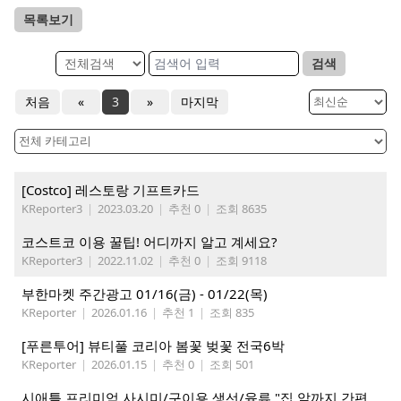
목록보기
검색
처음
«
3
»
마지막
[Costco] 레스토랑 기프트카드
KReporter3
|
2023.03.20
|
추천 0
|
조회 8635
코스트코 이용 꿀팁! 어디까지 알고 계세요?
KReporter3
|
2022.11.02
|
추천 0
|
조회 9118
부한마켓 주간광고 01/16(금) - 01/22(목)
KReporter
|
2026.01.16
|
추천 1
|
조회 835
[푸른투어] 뷰티풀 코리아 봄꽃 벚꽃 전국6박
KReporter
|
2026.01.15
|
추천 0
|
조회 501
시애틀 프리미엄 사시미/구이용 생선/육류 "집 앞까지 간편하게" – 영오션샵닷컴