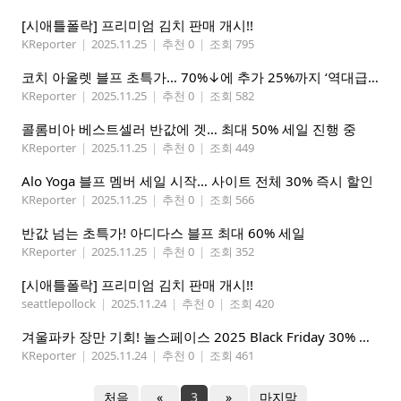
[시애틀폴락] 프리미엄 김치 판매 개시!!
KReporter
|
2025.11.25
|
추천 0
|
조회 795
코치 아울렛 블프 초특가… 70%↓에 추가 25%까지 ‘역대급 할인’
KReporter
|
2025.11.25
|
추천 0
|
조회 582
콜롬비아 베스트셀러 반값에 겟… 최대 50% 세일 진행 중
KReporter
|
2025.11.25
|
추천 0
|
조회 449
Alo Yoga 블프 멤버 세일 시작… 사이트 전체 30% 즉시 할인
KReporter
|
2025.11.25
|
추천 0
|
조회 566
반값 넘는 초특가! 아디다스 블프 최대 60% 세일
KReporter
|
2025.11.25
|
추천 0
|
조회 352
[시애틀폴락] 프리미엄 김치 판매 개시!!
seattlepollock
|
2025.11.24
|
추천 0
|
조회 420
겨울파카 장만 기회! 놀스페이스 2025 Black Friday 30% 할인!
KReporter
|
2025.11.24
|
추천 0
|
조회 461
처음
«
3
»
마지막