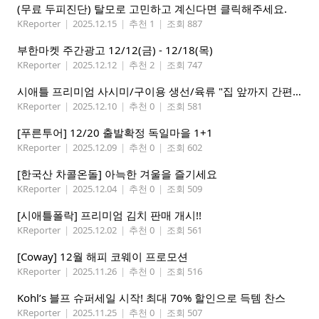
(무료 두피진단) 탈모로 고민하고 계신다면 클릭해주세요.
KReporter
|
2025.12.15
|
추천 1
|
조회 887
부한마켓 주간광고 12/12(금) - 12/18(목)
KReporter
|
2025.12.12
|
추천 2
|
조회 747
시애틀 프리미엄 사시미/구이용 생선/육류 "집 앞까지 간편하게" – 영오션샵닷컴
KReporter
|
2025.12.10
|
추천 0
|
조회 581
[푸른투어] 12/20 출발확정 독일마을 1+1
KReporter
|
2025.12.09
|
추천 0
|
조회 602
[한국산 차콜온돌] 아늑한 겨울을 즐기세요
KReporter
|
2025.12.04
|
추천 0
|
조회 509
[시애틀폴락] 프리미엄 김치 판매 개시!!
KReporter
|
2025.12.02
|
추천 0
|
조회 561
[Coway] 12월 해피 코웨이 프로모션
KReporter
|
2025.11.26
|
추천 0
|
조회 516
Kohl’s 블프 슈퍼세일 시작! 최대 70% 할인으로 득템 찬스
KReporter
|
2025.11.25
|
추천 0
|
조회 507