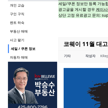
세일/쿠폰 정보만 등록 가능
개인 교습
광고글을 게시할 경우
케이시
구인 구직
상단 고정 유료광고 문의: suppo
렌트 하숙
부동산 매매
사고 팔기
코웨이 11월 대고
세일 / 쿠폰 정보
기타
작성자
KRep
자동차 매매