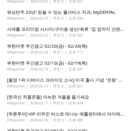
KReporter
|
2026.03.05
|
추천 0
|
조회 621
워싱턴주 23년! 믿을 수 있는 풀서비스 치과, btyDENTAL
KReporter
|
2026.02.27
|
추천 0
|
조회 520
시애틀 프리미엄 사시미/구이용 생선/육류 "집 앞까지 간편하게" – 영오션샵닷컴
KReporter
|
2026.02.25
|
추천 0
|
조회 562
부한마켓 주간광고 02/20(금) - 02/26(목)
KReporter
|
2026.02.20
|
추천 1
|
조회 717
부한마켓 주간광고 02/13(금) - 02/19(목)
KReporter
|
2026.02.13
|
추천 1
|
조회 691
[올영 1위 디바이스 크라이오 소닉] 미국 출시 기념 "전원" 증정 이벤트, 참여 부탁드립니다.
KReporter
|
2026.02.13
|
추천 0
|
조회 821
[한국산 차콜온돌] 아늑한 겨울을 즐기세요
KReporter
|
2026.02.11
|
추천 0
|
조회 454
[푸른투어] VIP 리무진 버스로 떠나는 애틀란타에서 마이애미까지
KReporter
|
2026.02.10
|
추천 0
|
조회 485
부한마켓 주간광고 02/06(금) - 02/12(목)