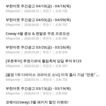
부한마켓 주간광고 04/10(금) - 04/16(목)
KReporter
|
2026.04.10
|
추천 1
|
조회 728
부한마켓 주간광고 04/03(금) - 04/09(목)
KReporter
|
2026.04.03
|
추천 1
|
조회 737
Coway 4월 콤보 & 렌탈료 무료 프로모션
KReporter
|
2026.03.30
|
추천 0
|
조회 886
부한마켓 주간광고 03/20(금) - 03/26(목)
KReporter
|
2026.03.20
|
추천 1
|
조회 879
[푸른투어] 루젠가르데 튤립축제 당일 투어 $125
KReporter
|
2026.03.20
|
추천 0
|
조회 957
[올영 1위 디바이스 크라이오 소닉] 미국 출시 기념 "전원" 증정 이벤트, 참여 부탁드립니다.
KReporter
|
2026.03.16
|
추천 0
|
조회 733
부한마켓 주간광고 03/13(금) - 03/19(목)
KReporter
|
2026.03.13
|
추천 0
|
조회 656
코웨이(Coway) 3월 패키지 할인 이벤트!