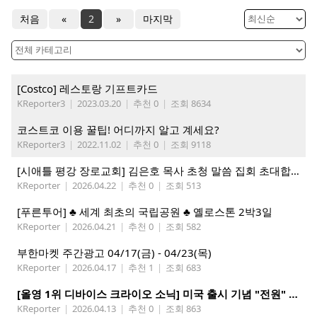
처음
«
2
»
마지막
[Costco] 레스토랑 기프트카드
KReporter3
|
2023.03.20
|
추천 0
|
조회 8634
코스트코 이용 꿀팁! 어디까지 알고 계세요?
KReporter3
|
2022.11.02
|
추천 0
|
조회 9118
[시애틀 평강 장로교회] 김은호 목사 초청 말씀 집회 초대합니다 5/3-5
KReporter
|
2026.04.22
|
추천 0
|
조회 513
[푸른투어] ♣ 세계 최초의 국립공원 ♣ 옐로스톤 2박3일
KReporter
|
2026.04.21
|
추천 0
|
조회 582
부한마켓 주간광고 04/17(금) - 04/23(목)
KReporter
|
2026.04.17
|
추천 1
|
조회 683
[올영 1위 디바이스 크라이오 소닉] 미국 출시 기념 "전원" 증정 이벤트, 참여 부탁드립니다.
KReporter
|
2026.04.13
|
추천 0
|
조회 863