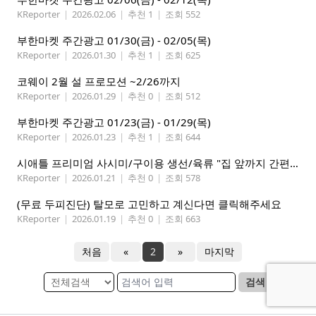
KReporter
|
2026.02.06
|
추천 1
|
조회 552
부한마켓 주간광고 01/30(금) - 02/05(목)
KReporter
|
2026.01.30
|
추천 1
|
조회 625
코웨이 2월 설 프로모션 ~2/26까지
KReporter
|
2026.01.29
|
추천 0
|
조회 512
부한마켓 주간광고 01/23(금) - 01/29(목)
KReporter
|
2026.01.23
|
추천 1
|
조회 644
시애틀 프리미엄 사시미/구이용 생선/육류 "집 앞까지 간편하게" – 영오션샵닷컴
KReporter
|
2026.01.21
|
추천 0
|
조회 578
(무료 두피진단) 탈모로 고민하고 계신다면 클릭해주세요
KReporter
|
2026.01.19
|
추천 0
|
조회 663
처음
«
2
»
마지막
검색