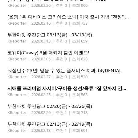
KReporter
|
2026.03.20
|
추천 0
|
조회 960
[올영 1위 디바이스 크라이오 소닉] 미국 출시 기념 "전원" 증정 이벤트, 참여 부탁드립니다.
KReporter
|
2026.03.16
|
추천 0
|
조회 733
부한마켓 주간광고 03/13(금) - 03/19(목)
KReporter
|
2026.03.13
|
추천 0
|
조회 659
코웨이(Coway) 3월 패키지 할인 이벤트!
KReporter
|
2026.03.05
|
추천 0
|
조회 623
워싱턴주 23년! 믿을 수 있는 풀서비스 치과, btyDENTAL
KReporter
|
2026.02.27
|
추천 0
|
조회 520
시애틀 프리미엄 사시미/구이용 생선/육류 "집 앞까지 간편하게" – 영오션샵닷컴
KReporter
|
2026.02.25
|
추천 0
|
조회 563
부한마켓 주간광고 02/20(금) - 02/26(목)
KReporter
|
2026.02.20
|
추천 1
|
조회 718
부한마켓 주간광고 02/13(금) - 02/19(목)
KReporter
|
2026.02.13
|
추천 1
|
조회 691