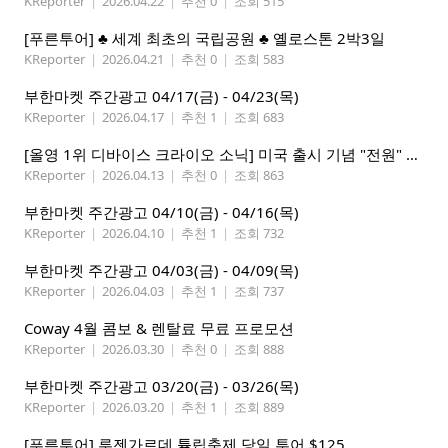
KReporter
|
2026.04.22
|
추천 0
|
조회 515
[푸른투어] ♣ 세계 최초의 국립공원 ♣ 옐로스톤 2박3일
KReporter
|
2026.04.21
|
추천 0
|
조회 583
부한마켓 주간광고 04/17(금) - 04/23(목)
KReporter
|
2026.04.17
|
추천 1
|
조회 683
[올영 1위 디바이스 크라이오 소닉] 미국 출시 기념 "전원" 증정 이벤트, 참여 부탁드립니다.
KReporter
|
2026.04.13
|
추천 0
|
조회 863
부한마켓 주간광고 04/10(금) - 04/16(목)
KReporter
|
2026.04.10
|
추천 1
|
조회 732
부한마켓 주간광고 04/03(금) - 04/09(목)
KReporter
|
2026.04.03
|
추천 1
|
조회 737
Coway 4월 콤보 & 렌탈료 무료 프로모션
KReporter
|
2026.03.30
|
추천 0
|
조회 888
부한마켓 주간광고 03/20(금) - 03/26(목)
KReporter
|
2026.03.20
|
추천 1
|
조회 889
[푸른투어] 루젠가르데 튤립축제 당일 투어 $125