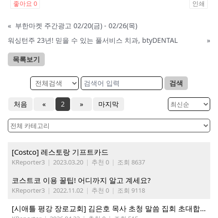
좋아요
0
인쇄
«
부한마켓 주간광고 02/20(금) - 02/26(목)
워싱턴주 23년! 믿을 수 있는 풀서비스 치과, btyDENTAL
»
목록보기
검색
처음
«
2
»
마지막
[Costco] 레스토랑 기프트카드
KReporter3
|
2023.03.20
|
추천 0
|
조회 8637
코스트코 이용 꿀팁! 어디까지 알고 계세요?
KReporter3
|
2022.11.02
|
추천 0
|
조회 9118
[시애틀 평강 장로교회] 김은호 목사 초청 말씀 집회 초대합니다 5/3-5