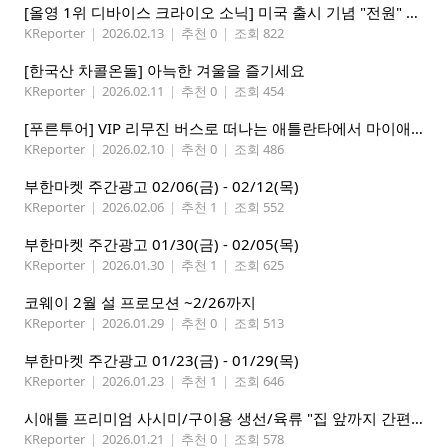
[올영 1위 디바이스 크라이오 소닉] 미국 출시 기념 "전원" 증정 이벤트, 참여 부탁드립니다.
KReporter
|
2026.02.13
|
추천 0
|
조회 822
[한국산 차콜온돌] 아늑한 겨울을 즐기세요
KReporter
|
2026.02.11
|
추천 0
|
조회 454
[푸른투어] VIP 리무진 버스로 떠나는 애틀란타에서 마이애미까지
KReporter
|
2026.02.10
|
추천 0
|
조회 486
부한마켓 주간광고 02/06(금) - 02/12(목)
KReporter
|
2026.02.06
|
추천 1
|
조회 552
부한마켓 주간광고 01/30(금) - 02/05(목)
KReporter
|
2026.01.30
|
추천 1
|
조회 625
코웨이 2월 설 프로모션 ~2/26까지
KReporter
|
2026.01.29
|
추천 0
|
조회 513
부한마켓 주간광고 01/23(금) - 01/29(목)
KReporter
|
2026.01.23
|
추천 1
|
조회 646
시애틀 프리미엄 사시미/구이용 생선/육류 "집 앞까지 간편하게" – 영오션샵닷컴
KReporter
|
2026.01.21
|
추천 0
|
조회 578