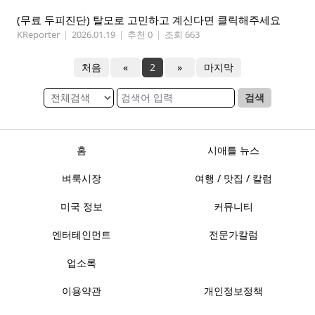
(무료 두피진단) 탈모로 고민하고 계신다면 클릭해주세요
KReporter
|
2026.01.19
|
추천 0
|
조회 663
처음
«
2
»
마지막
검색
홈
시애틀 뉴스
벼룩시장
여행 / 맛집 / 칼럼
미국 정보
커뮤니티
엔터테인먼트
전문가칼럼
업소록
이용약관
개인정보정책