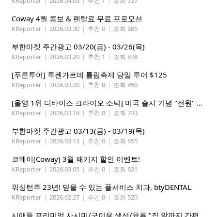
KReporter
|
2026.04.03
|
추천 1
|
조회 737
Coway 4월 콤보 & 렌탈료 무료 프로모션
KReporter
|
2026.03.30
|
추천 0
|
조회 885
부한마켓 주간광고 03/20(금) - 03/26(목)
KReporter
|
2026.03.20
|
추천 1
|
조회 878
[푸른투어] 루젠가르데 튤립축제 당일 투어 $125
KReporter
|
2026.03.20
|
추천 0
|
조회 956
[올영 1위 디바이스 크라이오 소닉] 미국 출시 기념 "전원" 증정 이벤트, 참여 부탁드립니다.
KReporter
|
2026.03.16
|
추천 0
|
조회 733
부한마켓 주간광고 03/13(금) - 03/19(목)
KReporter
|
2026.03.13
|
추천 0
|
조회 655
코웨이(Coway) 3월 패키지 할인 이벤트!
KReporter
|
2026.03.05
|
추천 0
|
조회 621
워싱턴주 23년! 믿을 수 있는 풀서비스 치과, btyDENTAL
KReporter
|
2026.02.27
|
추천 0
|
조회 520
시애틀 프리미엄 사시미/구이용 생선/육류 "집 앞까지 간편하게" – 영오션샵닷컴