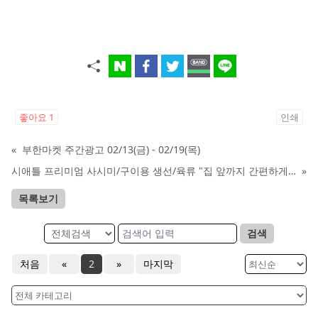
좋아요
1
인쇄
«
부한마켓 주간광고 02/13(금) - 02/19(목)
시애틀 프리미엄 사시미/구이용 생선/육류 "집 앞까지 간편하게" – 영오션샵닷컴
»
목록보기
검색
처음
«
2
»
마지막