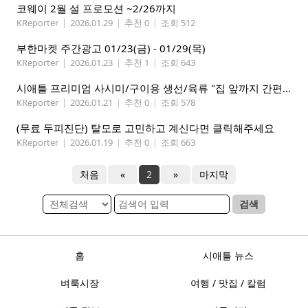
코웨이 2월 설 프로모션 ~2/26까지
KReporter
|
2026.01.29
|
추천 0
|
조회 512
부한마켓 주간광고 01/23(금) - 01/29(목)
KReporter
|
2026.01.23
|
추천 1
|
조회 643
시애틀 프리미엄 사시미/구이용 생선/육류 "집 앞까지 간편하게" – 영오션샵닷컴
KReporter
|
2026.01.21
|
추천 0
|
조회 578
(무료 두피진단) 탈모로 고민하고 계신다면 클릭해주세요
KReporter
|
2026.01.19
|
추천 0
|
조회 663
처음
«
2
»
마지막
검색
홈
시애틀 뉴스
벼룩시장
여행 / 맛집 / 칼럼