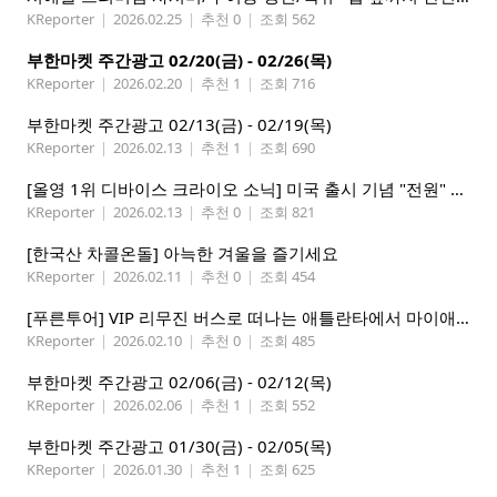
KReporter
|
2026.02.25
|
추천 0
|
조회 562
부한마켓 주간광고 02/20(금) - 02/26(목)
KReporter
|
2026.02.20
|
추천 1
|
조회 716
부한마켓 주간광고 02/13(금) - 02/19(목)
KReporter
|
2026.02.13
|
추천 1
|
조회 690
[올영 1위 디바이스 크라이오 소닉] 미국 출시 기념 "전원" 증정 이벤트, 참여 부탁드립니다.
KReporter
|
2026.02.13
|
추천 0
|
조회 821
[한국산 차콜온돌] 아늑한 겨울을 즐기세요
KReporter
|
2026.02.11
|
추천 0
|
조회 454
[푸른투어] VIP 리무진 버스로 떠나는 애틀란타에서 마이애미까지
KReporter
|
2026.02.10
|
추천 0
|
조회 485
부한마켓 주간광고 02/06(금) - 02/12(목)
KReporter
|
2026.02.06
|
추천 1
|
조회 552
부한마켓 주간광고 01/30(금) - 02/05(목)
KReporter
|
2026.01.30
|
추천 1
|
조회 625