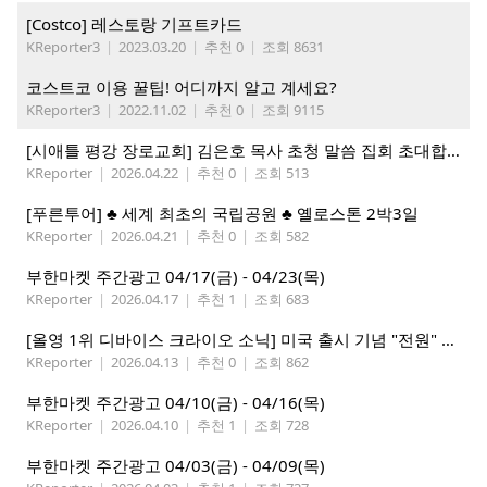
[Costco] 레스토랑 기프트카드
KReporter3
|
2023.03.20
|
추천 0
|
조회 8631
코스트코 이용 꿀팁! 어디까지 알고 계세요?
KReporter3
|
2022.11.02
|
추천 0
|
조회 9115
[시애틀 평강 장로교회] 김은호 목사 초청 말씀 집회 초대합니다 5/3-5
KReporter
|
2026.04.22
|
추천 0
|
조회 513
[푸른투어] ♣ 세계 최초의 국립공원 ♣ 옐로스톤 2박3일
KReporter
|
2026.04.21
|
추천 0
|
조회 582
부한마켓 주간광고 04/17(금) - 04/23(목)
KReporter
|
2026.04.17
|
추천 1
|
조회 683
[올영 1위 디바이스 크라이오 소닉] 미국 출시 기념 "전원" 증정 이벤트, 참여 부탁드립니다.
KReporter
|
2026.04.13
|
추천 0
|
조회 862
부한마켓 주간광고 04/10(금) - 04/16(목)
KReporter
|
2026.04.10
|
추천 1
|
조회 728
부한마켓 주간광고 04/03(금) - 04/09(목)