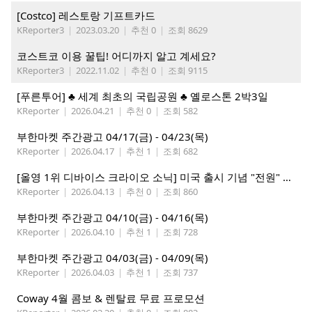
[Costco] 레스토랑 기프트카드
KReporter3
|
2023.03.20
|
추천 0
|
조회 8629
코스트코 이용 꿀팁! 어디까지 알고 계세요?
KReporter3
|
2022.11.02
|
추천 0
|
조회 9115
[푸른투어] ♣ 세계 최초의 국립공원 ♣ 옐로스톤 2박3일
KReporter
|
2026.04.21
|
추천 0
|
조회 582
부한마켓 주간광고 04/17(금) - 04/23(목)
KReporter
|
2026.04.17
|
추천 1
|
조회 682
[올영 1위 디바이스 크라이오 소닉] 미국 출시 기념 "전원" 증정 이벤트, 참여 부탁드립니다.
KReporter
|
2026.04.13
|
추천 0
|
조회 860
부한마켓 주간광고 04/10(금) - 04/16(목)
KReporter
|
2026.04.10
|
추천 1
|
조회 728
부한마켓 주간광고 04/03(금) - 04/09(목)
KReporter
|
2026.04.03
|
추천 1
|
조회 737
Coway 4월 콤보 & 렌탈료 무료 프로모션