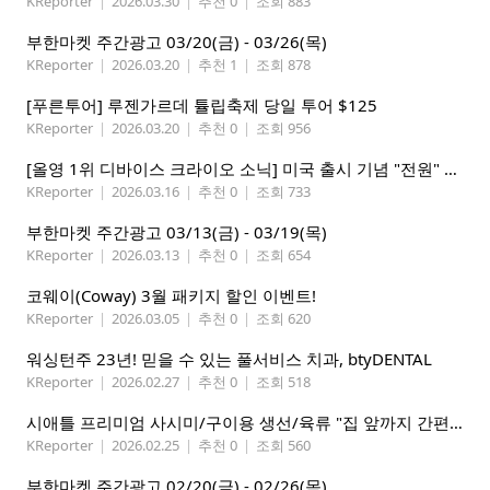
KReporter
|
2026.03.30
|
추천 0
|
조회 883
부한마켓 주간광고 03/20(금) - 03/26(목)
KReporter
|
2026.03.20
|
추천 1
|
조회 878
[푸른투어] 루젠가르데 튤립축제 당일 투어 $125
KReporter
|
2026.03.20
|
추천 0
|
조회 956
[올영 1위 디바이스 크라이오 소닉] 미국 출시 기념 "전원" 증정 이벤트, 참여 부탁드립니다.
KReporter
|
2026.03.16
|
추천 0
|
조회 733
부한마켓 주간광고 03/13(금) - 03/19(목)
KReporter
|
2026.03.13
|
추천 0
|
조회 654
코웨이(Coway) 3월 패키지 할인 이벤트!
KReporter
|
2026.03.05
|
추천 0
|
조회 620
워싱턴주 23년! 믿을 수 있는 풀서비스 치과, btyDENTAL
KReporter
|
2026.02.27
|
추천 0
|
조회 518
시애틀 프리미엄 사시미/구이용 생선/육류 "집 앞까지 간편하게" – 영오션샵닷컴
KReporter
|
2026.02.25
|
추천 0
|
조회 560
부한마켓 주간광고 02/20(금) - 02/26(목)