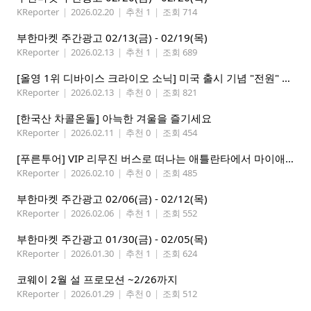
KReporter
|
2026.02.20
|
추천 1
|
조회 714
부한마켓 주간광고 02/13(금) - 02/19(목)
KReporter
|
2026.02.13
|
추천 1
|
조회 689
[올영 1위 디바이스 크라이오 소닉] 미국 출시 기념 "전원" 증정 이벤트, 참여 부탁드립니다.
KReporter
|
2026.02.13
|
추천 0
|
조회 821
[한국산 차콜온돌] 아늑한 겨울을 즐기세요
KReporter
|
2026.02.11
|
추천 0
|
조회 454
[푸른투어] VIP 리무진 버스로 떠나는 애틀란타에서 마이애미까지
KReporter
|
2026.02.10
|
추천 0
|
조회 485
부한마켓 주간광고 02/06(금) - 02/12(목)
KReporter
|
2026.02.06
|
추천 1
|
조회 552
부한마켓 주간광고 01/30(금) - 02/05(목)
KReporter
|
2026.01.30
|
추천 1
|
조회 624
코웨이 2월 설 프로모션 ~2/26까지
KReporter
|
2026.01.29
|
추천 0
|
조회 512