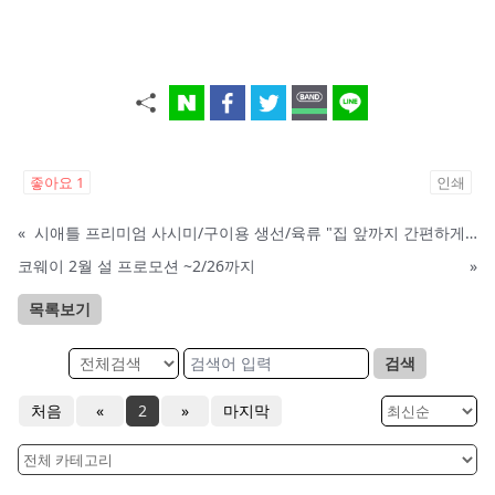
좋아요
1
인쇄
«
시애틀 프리미엄 사시미/구이용 생선/육류 "집 앞까지 간편하게" – 영오션샵닷컴
코웨이 2월 설 프로모션 ~2/26까지
»
목록보기
검색
처음
«
2
»
마지막