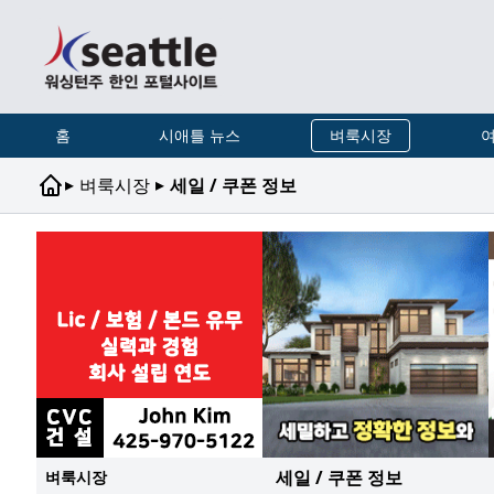
홈
시애틀 뉴스
벼룩시장
여
▸
▸
벼룩시장
세일 / 쿠폰 정보
세일 / 쿠폰 정보
벼룩시장