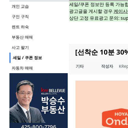
세일/쿠폰 정보만 등록 가능
개인 교습
광고글을 게시할 경우
케이시
구인 구직
상단 고정 유료광고 문의: suppo
렌트 하숙
부동산 매매
사고 팔기
[선착순 10분 3
세일 / 쿠폰 정보
기타
작성자
KRep
자동차 매매