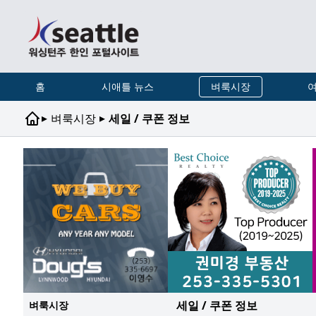
홈
시애틀 뉴스
벼룩시장
여
▸
▸
벼룩시장
세일 / 쿠폰 정보
세일 / 쿠폰 정보
벼룩시장