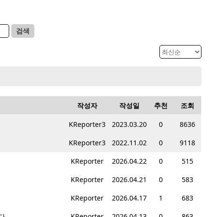
검색
작성자
작성일
추천
조회
KReporter3
2023.03.20
0
8636
KReporter3
2022.11.02
0
9118
KReporter
2026.04.22
0
515
KReporter
2026.04.21
0
583
KReporter
2026.04.17
1
683
다.
KReporter
2026.04.13
0
863