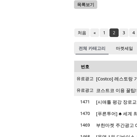
목록보기
처음
«
1
2
3
4
전체 카테고리
마켓세일
번호
유료광고
[Costco] 레스토
유료광고
코스트코 이용 꿀팁!
1471
[시애틀 평강 장로교회
1470
[푸른투어] ♣ 세계
1469
부한마켓 주간광고 04/1
1468
[올영 1위 디바이스