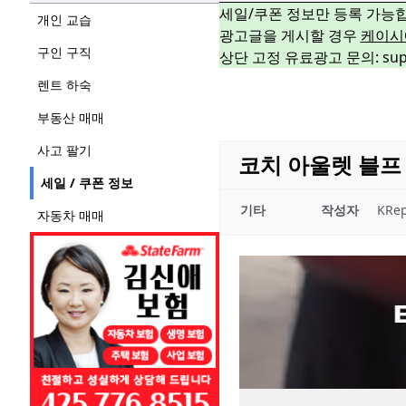
세일/쿠폰 정보만 등록 가능
개인 교습
광고글을 게시할 경우
케이시
구인 구직
상단 고정 유료광고 문의: suppo
렌트 하숙
부동산 매매
사고 팔기
코치 아울렛 블프 
세일 / 쿠폰 정보
기타
작성자
KRep
자동차 매매