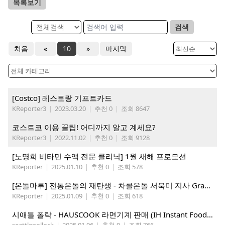
목록보기
검색
처음
«
10
»
마지막
[Costco] 레스토랑 기프트카드
KReporter3
|
2023.03.20
|
추천 0
|
조회 8647
코스트코 이용 꿀팁! 어디까지 알고 계세요?
KReporter3
|
2022.11.02
|
추천 0
|
조회 9128
[노명희 비타민 수액 전문 클리닉] 1월 새해 프로모션
KReporter
|
2025.01.10
|
추천 0
|
조회 578
[온돌마루] 전통온돌의 재탄생 - 차콜온돌 서북미 지사 Grand Open!!
KReporter
|
2025.01.09
|
추천 0
|
조회 618
시애틀 폴락 - HAUSCOOK 라면기계 판매 (IH Instant Food Cooker )