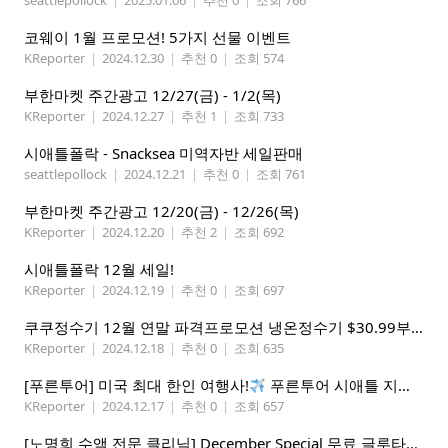
seattlepollock
|
2025.01.06
|
추천 0
|
조회 766
코웨이 1월 프로모션! 5가지 선물 이벤트
KReporter
|
2024.12.30
|
추천 0
|
조회 574
부한마켓 주간광고 12/27(금) - 1/2(목)
KReporter
|
2024.12.27
|
추천 1
|
조회 733
시애틀폴락 - Snacksea 미역자반 세일판매
seattlepollock
|
2024.12.21
|
추천 0
|
조회 761
부한마켓 주간광고 12/20(금) - 12/26(목)
KReporter
|
2024.12.20
|
추천 2
|
조회 692
시애틀폴락 12월 세일!
KReporter
|
2024.12.19
|
추천 0
|
조회 697
쿠쿠정수기 12월 연말 파격프로모션 냉온정수기 $30.99부터! (기본형은 $18.99)
KReporter
|
2024.12.18
|
추천 0
|
조회 635
[푸른투어] 미국 최대 한인 여행사!
푸른투어 시애틀 지점 오픈특가, 최대 300불 할인!
KReporter
|
2024.12.17
|
추천 0
|
조회 657
[노명희 수액 전문 클리닉] December Special 무료 글루타치온