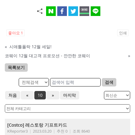
좋아요
1
인쇄
«
시애틀폴락 12월 세일!
코웨이 12월 대고객 프로모션 - 깐깐한 코웨이
»
목록보기
검색
처음
«
10
»
마지막
[Costco] 레스토랑 기프트카드
KReporter3
|
2023.03.20
|
추천 0
|
조회 8640