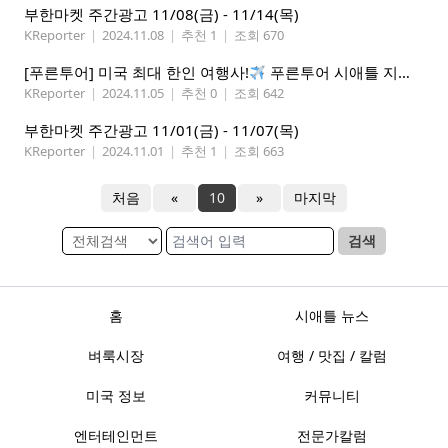
부한마켓 주간광고 11/08(금) - 11/14(목)
KReporter
|
2024.11.08
|
추천 1
|
조회 670
[푸른투어] 미국 최대 한인 여행사!
푸른투어 시애틀 지점 오픈특가, 최대 300불 할인!
KReporter
|
2024.11.05
|
추천 0
|
조회 642
부한마켓 주간광고 11/01(금) - 11/07(목)
KReporter
|
2024.11.01
|
추천 1
|
조회 663
처음
«
10
»
마지막
검색
홈
시애틀 뉴스
벼룩시장
여행 / 맛집 / 칼럼
미국 정보
커뮤니티
엔터테인먼트
전문가칼럼