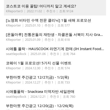
코스트코 이용 꿀팁! 어디까지 알고 계세요?
KReporter3
|
2022.11.02
|
추천 0
|
조회 9124
[노명희 비타민 수액 전문 클리닉] 1월 새해 프로모션
KReporter
|
2025.01.10
|
추천 0
|
조회 577
[온돌마루] 전통온돌의 재탄생 - 차콜온돌 서북미 지사 Grand Open!!
KReporter
|
2025.01.09
|
추천 0
|
조회 618
시애틀 폴락 - HAUSCOOK 라면기계 판매 (IH Instant Food Cooker )
seattlepollock
|
2025.01.06
|
추천 0
|
조회 764
코웨이 1월 프로모션! 5가지 선물 이벤트
KReporter
|
2024.12.30
|
추천 0
|
조회 574
부한마켓 주간광고 12/27(금) - 1/2(목)
KReporter
|
2024.12.27
|
추천 1
|
조회 733
시애틀폴락 - Snacksea 미역자반 세일판매
seattlepollock
|
2024.12.21
|
추천 0
|
조회 760
부한마켓 주간광고 12/20(금) - 12/26(목)