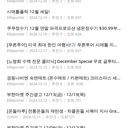
KReporter
|
2024.12.20
|
추천 2
|
조회 692
시애틀폴락 12월 세일!
KReporter
|
2024.12.19
|
추천 0
|
조회 697
쿠쿠정수기 12월 연말 파격프로모션 냉온정수기 $30.99부터! (기본형은 $18.99)
KReporter
|
2024.12.18
|
추천 0
|
조회 634
[푸른투어] 미국 최대 한인 여행사!
푸른투어 시애틀 지점 오픈특가, 최대 300불 할인!
KReporter
|
2024.12.17
|
추천 0
|
조회 657
[노명희 수액 전문 클리닉] December Special 무료 글루타치온
KReporter
|
2024.12.13
|
추천 0
|
조회 603
경동나비엔 숙면매트 (온수매트 / 카본매트) 크리스마스 세일!
KReporter
|
2024.12.13
|
추천 0
|
조회 1036
부한마켓 주간광고 12/13(금) - 12/19(목)
KReporter
|
2024.12.13
|
추천 1
|
조회 701
[온돌마루] 전통온돌의 재탄생 - 차콜온돌 서북미 지사 Grand Open!!
아하바
|
2024.12.11
|
추천 0
|
조회 571
부한마켓 주간광고 12/06(금) - 12/12(목)