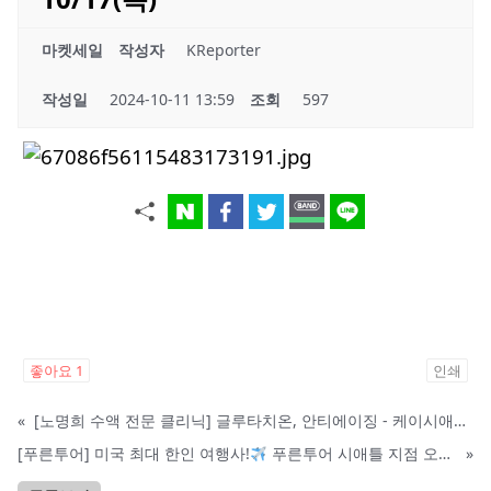
마켓세일
작성자
KReporter
작성일
2024-10-11 13:59
조회
597
좋아요
1
인쇄
«
[노명희 수액 전문 클리닉] 글루타치온, 안티에이징 - 케이시애틀 한정 세일
[푸른투어] 미국 최대 한인 여행사!
푸른투어 시애틀 지점 오픈특가, 최대 300불 할인!
»