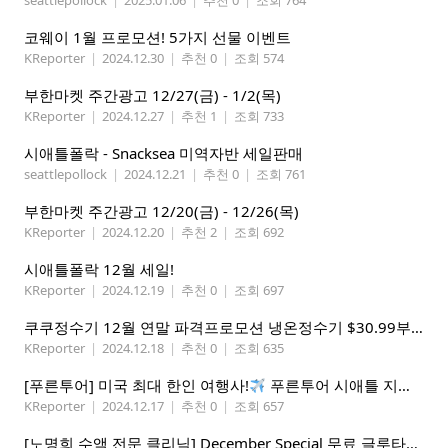
seattlepollock
|
2025.01.06
|
추천 0
|
조회 764
코웨이 1월 프로모션! 5가지 선물 이벤트
KReporter
|
2024.12.30
|
추천 0
|
조회 574
부한마켓 주간광고 12/27(금) - 1/2(목)
KReporter
|
2024.12.27
|
추천 1
|
조회 733
시애틀폴락 - Snacksea 미역자반 세일판매
seattlepollock
|
2024.12.21
|
추천 0
|
조회 761
부한마켓 주간광고 12/20(금) - 12/26(목)
KReporter
|
2024.12.20
|
추천 2
|
조회 692
시애틀폴락 12월 세일!
KReporter
|
2024.12.19
|
추천 0
|
조회 697
쿠쿠정수기 12월 연말 파격프로모션 냉온정수기 $30.99부터! (기본형은 $18.99)
KReporter
|
2024.12.18
|
추천 0
|
조회 635
[푸른투어] 미국 최대 한인 여행사!
푸른투어 시애틀 지점 오픈특가, 최대 300불 할인!
KReporter
|
2024.12.17
|
추천 0
|
조회 657
[노명희 수액 전문 클리닉] December Special 무료 글루타치온