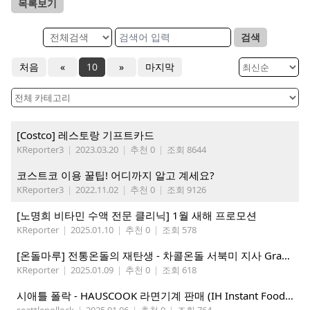
목록보기
검색
처음
«
10
»
마지막
[Costco] 레스토랑 기프트카드
KReporter3
|
2023.03.20
|
추천 0
|
조회 8644
코스트코 이용 꿀팁! 어디까지 알고 계세요?
KReporter3
|
2022.11.02
|
추천 0
|
조회 9126
[노명희 비타민 수액 전문 클리닉] 1월 새해 프로모션
KReporter
|
2025.01.10
|
추천 0
|
조회 578
[온돌마루] 전통온돌의 재탄생 - 차콜온돌 서북미 지사 Grand Open!!
KReporter
|
2025.01.09
|
추천 0
|
조회 618
시애틀 폴락 - HAUSCOOK 라면기계 판매 (IH Instant Food Cooker )