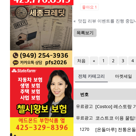
좋아요
1
«
맛집 리뷰 이벤트를 진행 중입니
목록보기
처음
«
1
2
3
4
전체 카테고리
마켓세일
번호
유료광고
[Costco] 레스토
유료광고
코스트코 이용 꿀팁!
1270
[온돌마루] 전통온돌의