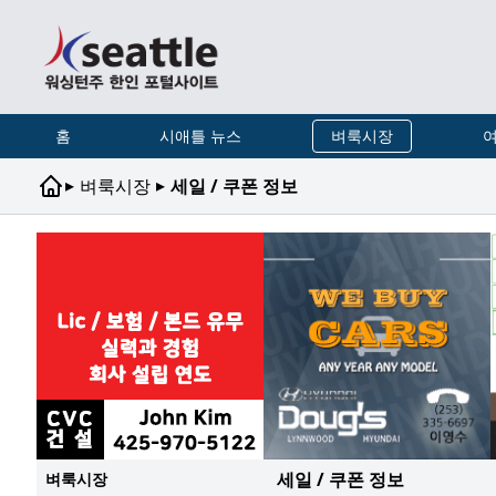
홈
시애틀 뉴스
벼룩시장
여
▸
▸
벼룩시장
세일 / 쿠폰 정보
세일 / 쿠폰 정보
벼룩시장