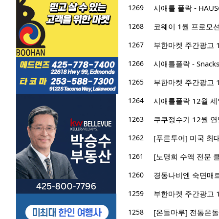
1269
시애틀 폴락 - HAUSCO
1268
코웨이 1월 프로모션
1267
부한마켓 주간광고 12/2
1266
시애틀폴락 - Snac
1265
부한마켓 주간광고 12/2
1264
시애틀폴락 12월 세
1263
쿠쿠정수기 12월 연말
1262
[푸른투어] 미국 최
1261
[노명희 수액 전문 클리
1260
경동나비엔 숙면매트 
1259
부한마켓 주간광고 12/1
1258
[온돌마루] 전통온돌의