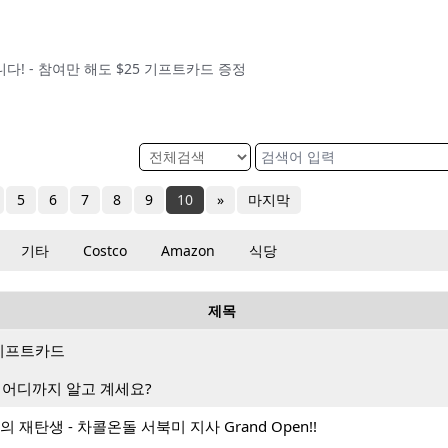
다! - 참여만 해도 $25 기프트카드 증정
5
6
7
8
9
10
»
마지막
기타
Costco
Amazon
식당
제목
랑 기프트카드
 어디까지 알고 계세요?
 재탄생 - 차콜온돌 서북미 지사 Grand Open!!