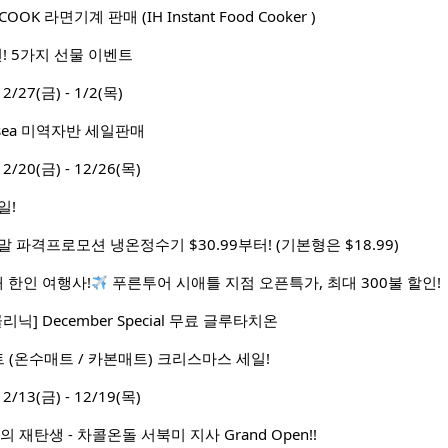
OK 라면기계 판매 (IH Instant Food Cooker )
! 5가지 선물 이벤트
7(금) - 1/2(목)
ksea 미역자반 세일판매
0(금) - 12/26(목)
일!
 파격프로모션 냉온정수기 $30.99부터! (기본형은 $18.99)
대 한인 여행사!
푸른투어 시애틀 지점 오픈특가, 최대 300불 할인!
닉] December Special 무료 글루타치온
(온수매트 / 카본매트) 크리스마스 세일!
3(금) - 12/19(목)
 재탄생 - 차콜온돌 서북미 지사 Grand Open!!