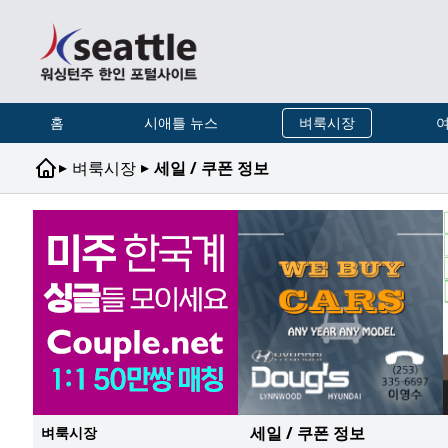
홈
시애틀 뉴스
벼룩시장
여
▸
▸
벼룩시장
세일 / 쿠폰 정보
세일 / 쿠폰 정보
벼룩시장