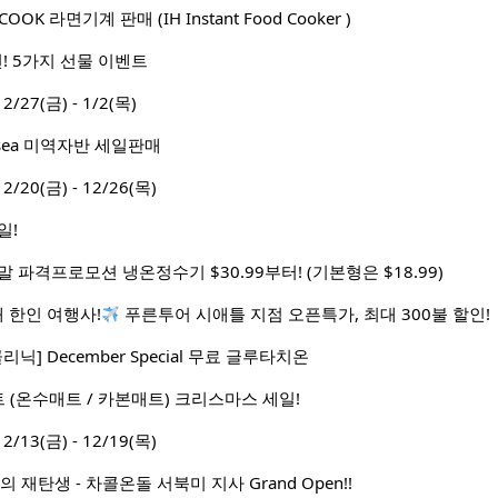
OK 라면기계 판매 (IH Instant Food Cooker )
! 5가지 선물 이벤트
7(금) - 1/2(목)
ksea 미역자반 세일판매
0(금) - 12/26(목)
일!
 파격프로모션 냉온정수기 $30.99부터! (기본형은 $18.99)
대 한인 여행사!
푸른투어 시애틀 지점 오픈특가, 최대 300불 할인!
닉] December Special 무료 글루타치온
(온수매트 / 카본매트) 크리스마스 세일!
3(금) - 12/19(목)
 재탄생 - 차콜온돌 서북미 지사 Grand Open!!