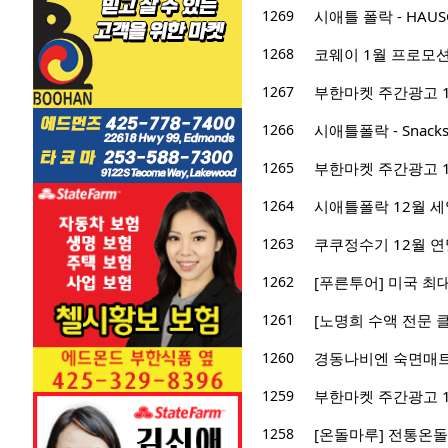
1269
시애틀 폴락 - HAUSCO
1268
코웨이 1월 프로모션
1267
부한마켓 주간광고 12/2
1266
시애틀폴락 - Snac
1265
부한마켓 주간광고 12/2
1264
시애틀폴락 12월 세
1263
쿠쿠정수기 12월 연말
1262
[푸른투어] 미국 최
1261
[노명희 수액 전문 클리
1260
경동나비엔 숙면매트 
1259
부한마켓 주간광고 12/1
1258
[온돌마루] 전통온돌의