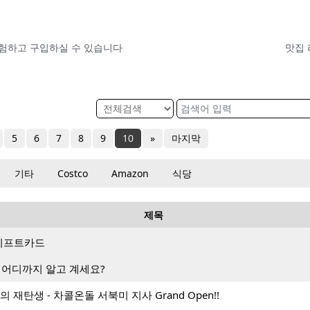
 체험하고 구입하실 수 있습니다
맛집 
5
6
7
8
9
10
»
마지막
기타
Costco
Amazon
식당
제목
랑 기프트카드
 어디까지 알고 계세요?
 재탄생 - 차콜온돌 서북미 지사 Grand Open!!