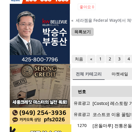
좋아요
0
«
세라젬을 Federal Way에서
목록보기
처음
«
1
2
3
4
전체 카테고리
마켓세일
번호
유료광고
[Costco] 레스토
유료광고
코스트코 이용 꿀팁!
1270
[온돌마루] 전통온돌의