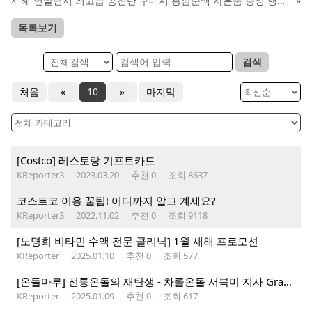
새해 연말연시 최고급 공진단 구매시 홍삼순액 사은품 증정 행사: 라파헬스(페더럴웨이 H-Mart내)
»
목록보기
검색
처음
«
10
»
마지막
[Costco] 레스토랑 기프트카드
KReporter3
|
2023.03.20
|
추천 0
|
조회 8637
코스트코 이용 꿀팁! 어디까지 알고 계세요?
KReporter3
|
2022.11.02
|
추천 0
|
조회 9118
[노명희 비타민 수액 전문 클리닉] 1월 새해 프로모션
KReporter
|
2025.01.10
|
추천 0
|
조회 577
[온돌마루] 전통온돌의 재탄생 - 차콜온돌 서북미 지사 Grand Open!!
KReporter
|
2025.01.09
|
추천 0
|
조회 617