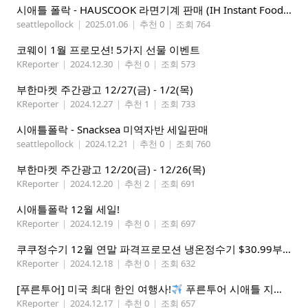
시애틀 폴락 - HAUSCOOK 라면기계 판매 (IH Instant Food Cooker )
seattlepollock
|
2025.01.06
|
추천 0
|
조회 764
코웨이 1월 프로모션! 5가지 선물 이벤트
KReporter
|
2024.12.30
|
추천 0
|
조회 573
부한마켓 주간광고 12/27(금) - 1/2(목)
KReporter
|
2024.12.27
|
추천 1
|
조회 733
시애틀폴락 - Snacksea 미역자반 세일판매
seattlepollock
|
2024.12.21
|
추천 0
|
조회 760
부한마켓 주간광고 12/20(금) - 12/26(목)
KReporter
|
2024.12.20
|
추천 2
|
조회 691
시애틀폴락 12월 세일!
KReporter
|
2024.12.19
|
추천 0
|
조회 697
쿠쿠정수기 12월 연말 파격프로모션 냉온정수기 $30.99부터! (기본형은 $18.99)
KReporter
|
2024.12.18
|
추천 0
|
조회 632
[푸른투어] 미국 최대 한인 여행사!
푸른투어 시애틀 지점 오픈특가, 최대 300불 할인!
KReporter
|
2024.12.17
|
추천 0
|
조회 657