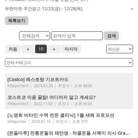
부한마켓 주간광고 12/22(금) - 12/28(목)
»
목록보기
검색
처음
«
10
»
마지막
[Costco] 레스토랑 기프트카드
KReporter3
|
2023.03.20
|
추천 0
|
조회 8638
코스트코 이용 꿀팁! 어디까지 알고 계세요?
KReporter3
|
2022.11.02
|
추천 0
|
조회 9124
[노명희 비타민 수액 전문 클리닉] 1월 새해 프로모션
KReporter
|
2025.01.10
|
추천 0
|
조회 577
[온돌마루] 전통온돌의 재탄생 - 차콜온돌 서북미 지사 Grand Open!!