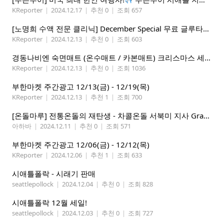
KReporter
|
2024.12.17
|
추천 0
|
조회 657
[노명희 수액 전문 클리닉] December Special 무료 글루타치온
KReporter
|
2024.12.13
|
추천 0
|
조회 603
경동나비엔 숙면매트 (온수매트 / 카본매트) 크리스마스 세일!
KReporter
|
2024.12.13
|
추천 0
|
조회 1036
부한마켓 주간광고 12/13(금) - 12/19(목)
KReporter
|
2024.12.13
|
추천 1
|
조회 700
[온돌마루] 전통온돌의 재탄생 - 차콜온돌 서북미 지사 Grand Open!!
아하바
|
2024.12.11
|
추천 0
|
조회 571
부한마켓 주간광고 12/06(금) - 12/12(목)
KReporter
|
2024.12.06
|
추천 1
|
조회 633
시애틀폴락 - 시래기 판매
seattlepollock
|
2024.12.04
|
추천 0
|
조회 828
시애틀폴락 12월 세일!
seattlepollock
|
2024.12.03
|
추천 0
|
조회 727