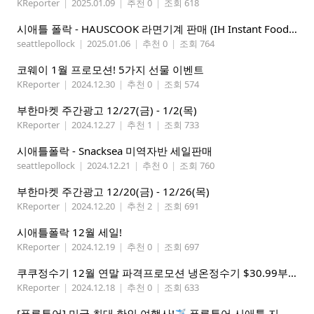
KReporter
|
2025.01.09
|
추천 0
|
조회 618
시애틀 폴락 - HAUSCOOK 라면기계 판매 (IH Instant Food Cooker )
seattlepollock
|
2025.01.06
|
추천 0
|
조회 764
코웨이 1월 프로모션! 5가지 선물 이벤트
KReporter
|
2024.12.30
|
추천 0
|
조회 574
부한마켓 주간광고 12/27(금) - 1/2(목)
KReporter
|
2024.12.27
|
추천 1
|
조회 733
시애틀폴락 - Snacksea 미역자반 세일판매
seattlepollock
|
2024.12.21
|
추천 0
|
조회 760
부한마켓 주간광고 12/20(금) - 12/26(목)
KReporter
|
2024.12.20
|
추천 2
|
조회 691
시애틀폴락 12월 세일!
KReporter
|
2024.12.19
|
추천 0
|
조회 697
쿠쿠정수기 12월 연말 파격프로모션 냉온정수기 $30.99부터! (기본형은 $18.99)
KReporter
|
2024.12.18
|
추천 0
|
조회 633
[푸른투어] 미국 최대 한인 여행사!
푸른투어 시애틀 지점 오픈특가, 최대 300불 할인!