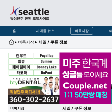
홈
시애틀 뉴스
벼룩시장
여
▸
▸
벼룩시장
세일 / 쿠폰 정보
세일 / 쿠폰 정보
벼룩시장