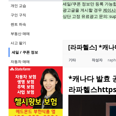
세일/쿠폰 정보만 등록 가능
개인 교습
광고글을 게시할 경우
케이시
구인 구직
상단 고정 유료광고 문의: suppo
렌트 하숙
부동산 매매
사고 팔기
[라파헬스] *캐
세일 / 쿠폰 정보
기타
작성자
raph
자동차 매매
*캐나다 발효 
라파헬스
http