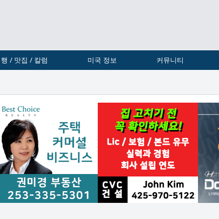
행 / 맛집 / 칼럼
미국 정보
커뮤니티