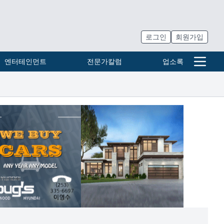
로그인
회원가입
엔터테인먼트
전문가칼럼
업소록