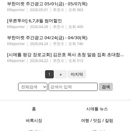
부한마켓 주간광고 05/01(금) - 05/07(목)
KReporter
|
2026.05.01
|
추천 0
|
조회 683
[푸른투어] 6,7,8월 썸머할인
KReporter
|
2026.04.28
|
추천 0
|
조회 400
부한마켓 주간광고 04/24(금) - 04/30(목)
KReporter
|
2026.04.24
|
추천 0
|
조회 746
[시애틀 평강 장로교회] 김은호 목사 초청 말씀 집회 초대합니다 5/3-5
KReporter
|
2026.04.22
|
추천 0
|
조회 513
1
»
마지막
검색
홈
시애틀 뉴스
벼룩시장
여행 / 맛집 / 칼럼