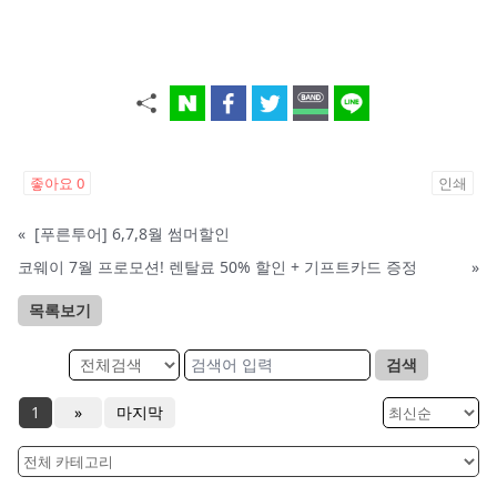
좋아요
0
인쇄
«
[푸른투어] 6,7,8월 썸머할인
코웨이 7월 프로모션! 렌탈료 50% 할인 + 기프트카드 증정
»
목록보기
검색
1
»
마지막