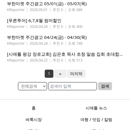
부한마켓 주간광고 05/01(금) - 05/07(목)
KReporter
|
2026.05.01
|
추천 0
|
조회 686
[푸른투어] 6,7,8월 썸머할인
KReporter
|
2026.04.28
|
추천 0
|
조회 400
부한마켓 주간광고 04/24(금) - 04/30(목)
KReporter
|
2026.04.24
|
추천 0
|
조회 748
[시애틀 평강 장로교회] 김은호 목사 초청 말씀 집회 초대합니다 5/3-5
KReporter
|
2026.04.22
|
추천 0
|
조회 513
1
»
마지막
검색
홈
시애틀 뉴스
벼룩시장
여행 / 맛집 / 칼럼