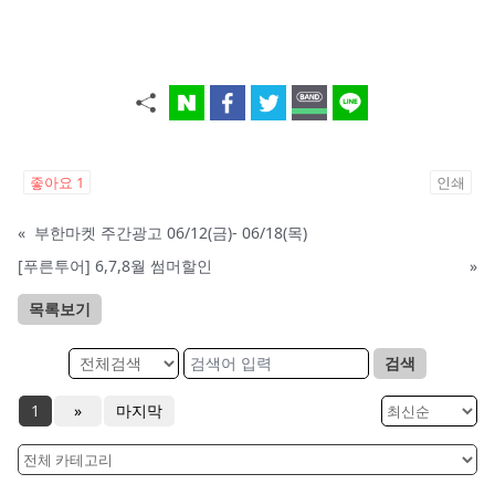
좋아요
1
인쇄
«
부한마켓 주간광고 06/12(금)- 06/18(목)
[푸른투어] 6,7,8월 썸머할인
»
목록보기
검색
1
»
마지막