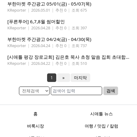
부한마켓 주간광고 05/01(금) - 05/07(목)
KReporter
|
2026.05.01
|
추천 0
|
조회 675
[푸른투어] 6,7,8월 썸머할인
KReporter
|
2026.04.28
|
추천 0
|
조회 397
부한마켓 주간광고 04/24(금) - 04/30(목)
KReporter
|
2026.04.24
|
추천 0
|
조회 737
[시애틀 평강 장로교회] 김은호 목사 초청 말씀 집회 초대합니다 5/3-5
KReporter
|
2026.04.22
|
추천 0
|
조회 510
1
»
마지막
검색
홈
시애틀 뉴스
벼룩시장
여행 / 맛집 / 칼럼