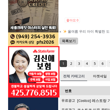
좋아요
0
«
올여름 우리 아이 특별한 도
목록보기
1
2
3
4
5
6
전체 카테고리
마켓세일
번호
유료광고
[Costco] 레스토
유료광고
코스트코 이용 꿀팁!