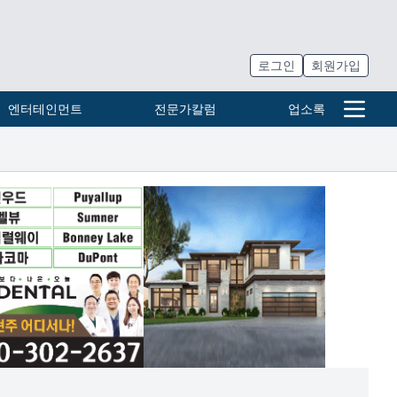
로그인
회원가입
엔터테인먼트
전문가칼럼
업소록