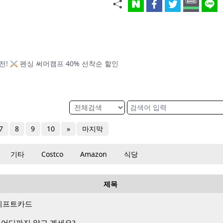
전!
펜싱 써머캠프 40% 선착순 할인
7
8
9
10
»
마지막
기타
Costco
Amazon
식당
제목
랑 기프트카드
 어디까지 알고 계세요?