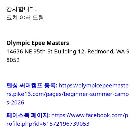
감사합니다.
코치 야서 드림
Olympic Epee Masters
14636 NE 95th St Building 12, Redmond, WA 9
8052
펜싱 써머캠프 등록
:
https://olympicepeemaste
rs.pike13.com/pages/beginner-summer-camp
s-2026
페이스북 페이지:
https://www.facebook.com/p
rofile.php?id=61572196739053