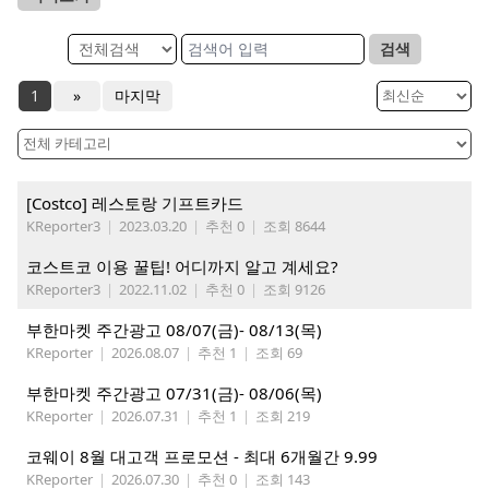
검색
1
»
마지막
[Costco] 레스토랑 기프트카드
KReporter3
|
2023.03.20
|
추천 0
|
조회 8644
코스트코 이용 꿀팁! 어디까지 알고 계세요?
KReporter3
|
2022.11.02
|
추천 0
|
조회 9126
부한마켓 주간광고 08/07(금)- 08/13(목)
KReporter
|
2026.08.07
|
추천 1
|
조회 69
부한마켓 주간광고 07/31(금)- 08/06(목)
KReporter
|
2026.07.31
|
추천 1
|
조회 219
코웨이 8월 대고객 프로모션 - 최대 6개월간 9.99
KReporter
|
2026.07.30
|
추천 0
|
조회 143