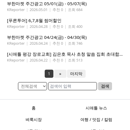
부한마켓 주간광고 05/01(금) - 05/07(목)
KReporter
|
2026.05.01
|
추천 0
|
조회 684
[푸른투어] 6,7,8월 썸머할인
KReporter
|
2026.04.28
|
추천 0
|
조회 400
부한마켓 주간광고 04/24(금) - 04/30(목)
KReporter
|
2026.04.24
|
추천 0
|
조회 746
[시애틀 평강 장로교회] 김은호 목사 초청 말씀 집회 초대합니다 5/3-5
KReporter
|
2026.04.22
|
추천 0
|
조회 513
1
»
마지막
검색
홈
시애틀 뉴스
벼룩시장
여행 / 맛집 / 칼럼