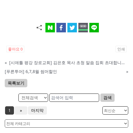
좋아요
0
인쇄
«
[시애틀 평강 장로교회] 김은호 목사 초청 말씀 집회 초대합니다 5/3-5
[푸른투어] 6,7,8월 썸머할인
»
목록보기
검색
1
»
마지막