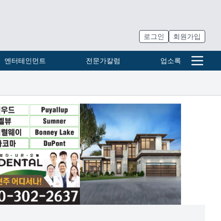
로그인
회원가입
엔터테인먼트
전문가칼럼
업소록