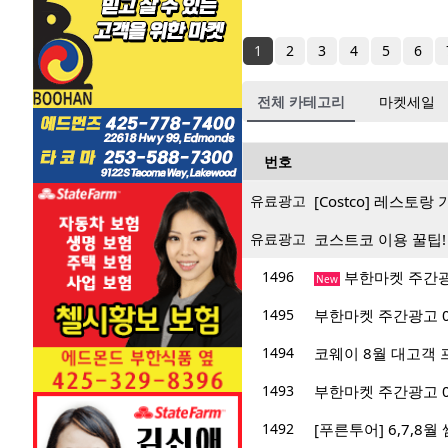
1
2
3
4
5
6
전체 카테고리
마켓세일
번호
유료광고
[Costco] 레스토
유료광고
코스트코 이용 꿀팁!
1496
부한마켓 주간광고 
New
1495
부한마켓 주간광고 07/
1494
코웨이 8월 대고객 프
1493
부한마켓 주간광고 07/
1492
[푸른투어] 6,7,8