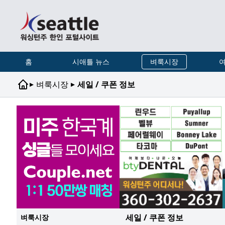
홈
시애틀 뉴스
벼룩시장
여
▸
▸
벼룩시장
세일 / 쿠폰 정보
세일 / 쿠폰 정보
벼룩시장