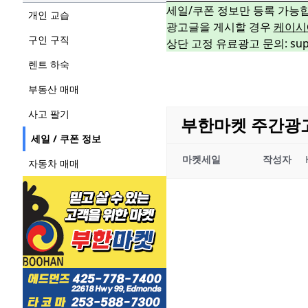
세일/쿠폰 정보만 등록 가능
개인 교습
광고글을 게시할 경우
케이시
구인 구직
상단 고정 유료광고 문의: suppo
렌트 하숙
부동산 매매
사고 팔기
부한마켓 주간광고 03
세일 / 쿠폰 정보
마켓세일
작성자
자동차 매매