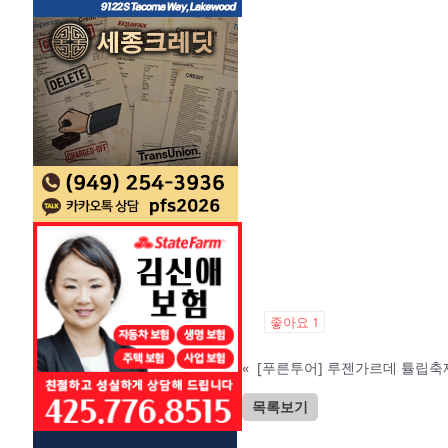
좋아요
1
«
[푸른투어] 루젠가르데 튤립축제
목록보기