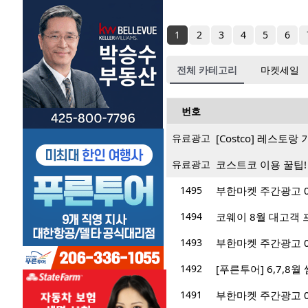
1
2
3
4
5
6
전체 카테고리
마켓세일
번호
유료광고
[Costco] 레스토
유료광고
코스트코 이용 꿀팁!
1495
부한마켓 주간광고 07/
1494
코웨이 8월 대고객 프
1493
부한마켓 주간광고 07/
1492
[푸른투어] 6,7,8
1491
부한마켓 주간광고 07/