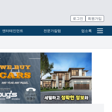
로그인
회원가입
엔터테인먼트
전문가칼럼
업소록