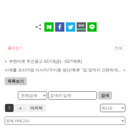
좋아요
1
인쇄
«
부한마켓 주간광고 02/13(금) - 02/19(목)
시애틀 프리미엄 사시미/구이용 생선/육류 "집 앞까지 간편하게" – 영오션샵닷컴
»
목록보기
검색
1
»
마지막