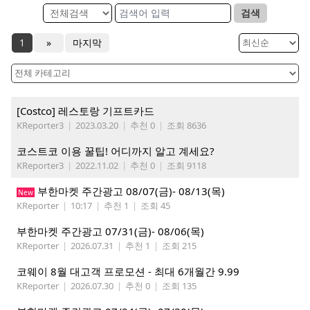
검색
1
»
마지막
[Costco] 레스토랑 기프트카드
KReporter3
|
2023.03.20
|
추천 0
|
조회 8636
코스트코 이용 꿀팁! 어디까지 알고 계세요?
KReporter3
|
2022.11.02
|
추천 0
|
조회 9118
부한마켓 주간광고 08/07(금)- 08/13(목)
New
KReporter
|
10:17
|
추천 1
|
조회 45
부한마켓 주간광고 07/31(금)- 08/06(목)
KReporter
|
2026.07.31
|
추천 1
|
조회 215
코웨이 8월 대고객 프로모션 - 최대 6개월간 9.99
KReporter
|
2026.07.30
|
추천 0
|
조회 135