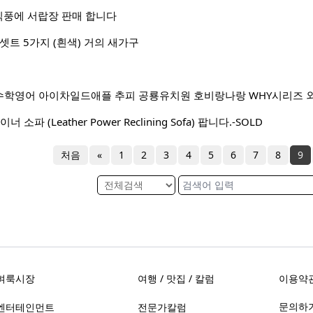
식풍에 서랍장 판매 합니다
구 셋트 5가지 (흰색) 거의 새가구
학영어 아이차일드애플 추피 공룡유치원 호비랑나랑 WHY시리즈 외
소파 (Leather Power Reclining Sofa) 팝니다.-SOLD
처음
«
1
2
3
4
5
6
7
8
9
벼룩시장
여행 / 맛집 / 칼럼
이용약
문의하기 
엔터테인먼트
전문가칼럼