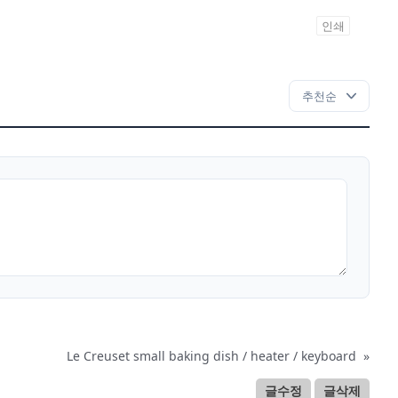
인쇄
Le Creuset small baking dish / heater / keyboard
»
글수정
글삭제