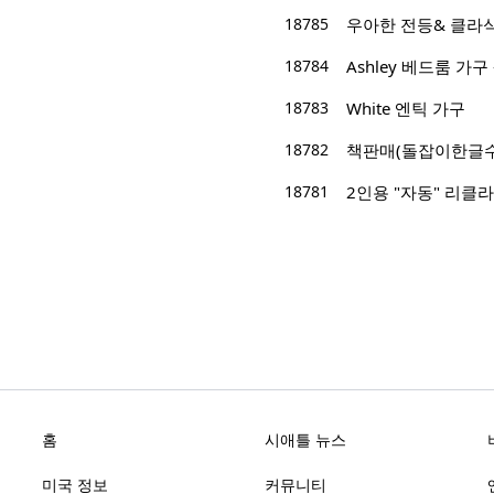
18785
우아한 전등& 클라
18784
Ashley 베드룸 가
18783
White 엔틱 가구
18782
책판매(돌잡이한글수
18781
2인용 "자동" 리클라이너 
홈
시애틀 뉴스
미국 정보
커뮤니티