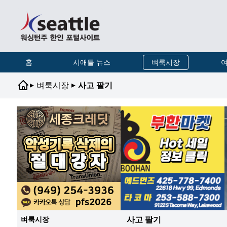
홈
시애틀 뉴스
벼룩시장
여
▸
▸
벼룩시장
사고 팔기
사고 팔기
벼룩시장