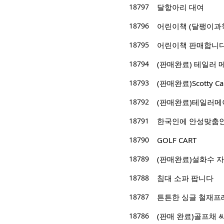
18797
달항아리 대여
18796
어린이책 (달팽이과
18795
어린이책 판매합니다.
18794
(판매완료) 테일러 
18793
(판매완료)Scotty 
18792
(판매완료)테일러메
18791
한국인에 안성맞춤인 
18790
GOLF CART
18789
(판매완료)설화수 
18788
침대 소파 팝니다
18787
튼튼한 싱글 철재프
18786
(판매 완료)골프채 싸