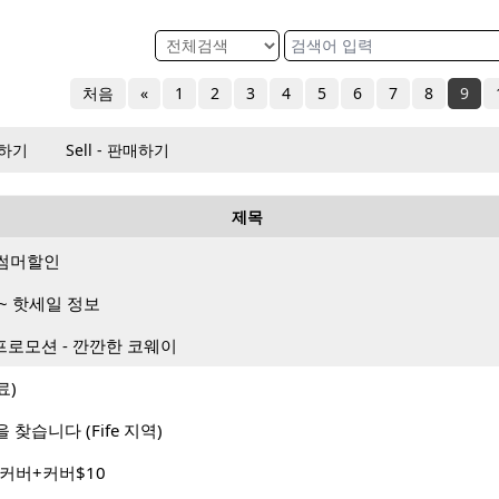
처음
«
1
2
3
4
5
6
7
8
9
매하기
Sell - 판매하기
제목
월 썸머할인
~ 핫세일 정보
프로모션 - 깐깐한 코웨이
료)
찾습니다 (Fife 지역)
커버+커버$10