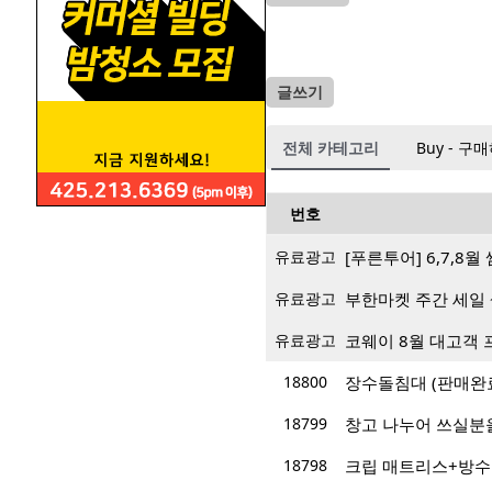
글쓰기
전체 카테고리
Buy - 구
번호
유료광고
[푸른투어] 6,7,8
유료광고
부한마켓 주간 세일 
유료광고
코웨이 8월 대고객 
18800
장수돌침대 (판매완
18799
창고 나누어 쓰실분을 
18798
크립 매트리스+방수