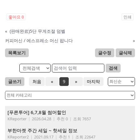
좋아요
0
인쇄
«
(판매완료)5단 무게조절 덤벨
커피머신 / 에스프레소 머신 팝니다
»
목록보기
글수정
글삭제
검색
글쓰기
처음
«
9
»
마지막
[푸른투어] 6,7,8월 썸머할인
KReporter
|
2026.04.28
|
추천 0
|
조회 7657
부한마켓 주간 세일 ~ 핫세일 정보
KReporter2
|
2021.09.17
|
추천 1
|
조회 22647