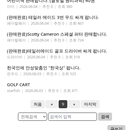
어린이책 판매합니다. (글로벌 원리과학) 40권
미미
|
2026.06.04
|
추천 0
|
조회 380
(판매완료) 테일러 메이드 3번 우드 싸게 팝니다.
페더럴웨이
|
2026.06.04
|
추천 0
|
조회 467
(판매완료)Scotty Cameron 스페셜 퍼터 판매합니다.
페더럴웨이
|
2026.06.04
|
추천 0
|
조회 724
(판매완료)테일러메이드 골프 드라이버 싸게 팝니다.
드라이버
|
2026.06.04
|
추천 0
|
조회 519
한국인에 안성맞춤인 "한국상" 팝니다.
린우드
|
2026.06.03
|
추천 0
|
조회 525
GOLF CART
starfish
|
2026.06.03
|
추천 0
|
조회 471
처음
«
9
»
마지막
검색
글쓰기