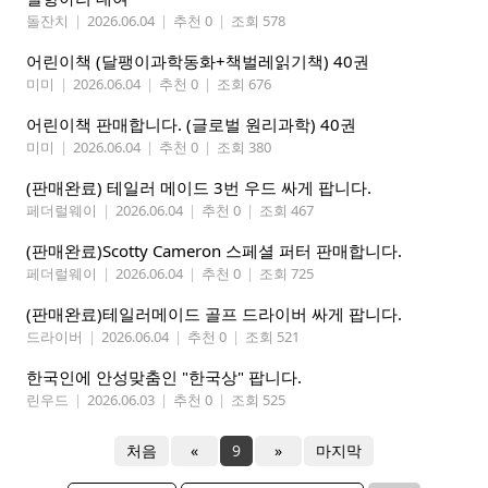
돌잔치
|
2026.06.04
|
추천 0
|
조회 578
어린이책 (달팽이과학동화+책벌레읽기책) 40권
미미
|
2026.06.04
|
추천 0
|
조회 676
어린이책 판매합니다. (글로벌 원리과학) 40권
미미
|
2026.06.04
|
추천 0
|
조회 380
(판매완료) 테일러 메이드 3번 우드 싸게 팝니다.
페더럴웨이
|
2026.06.04
|
추천 0
|
조회 467
(판매완료)Scotty Cameron 스페셜 퍼터 판매합니다.
페더럴웨이
|
2026.06.04
|
추천 0
|
조회 725
(판매완료)테일러메이드 골프 드라이버 싸게 팝니다.
드라이버
|
2026.06.04
|
추천 0
|
조회 521
한국인에 안성맞춤인 "한국상" 팝니다.
린우드
|
2026.06.03
|
추천 0
|
조회 525
처음
«
9
»
마지막