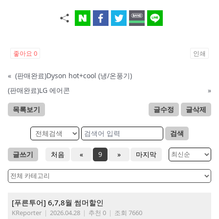
좋아요
0
인쇄
«
(판매완료)Dyson hot+cool (냉/온풍기)
(판매완료)LG 에어콘
»
목록보기
글수정
글삭제
검색
글쓰기
처음
«
9
»
마지막
[푸른투어] 6,7,8월 썸머할인
KReporter
|
2026.04.28
|
추천 0
|
조회 7660