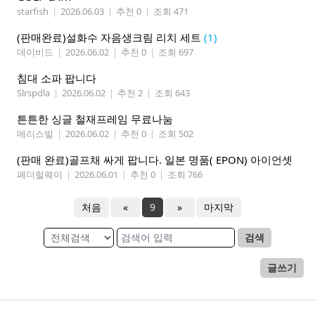
starfish
|
2026.06.03
|
추천 0
|
조회 471
(판매완료)설화수 자음생크림 리치 세트
(1)
데이비드
|
2026.06.02
|
추천 0
|
조회 697
침대 소파 팝니다
Slrspdla
|
2026.06.02
|
추천 2
|
조회 643
튼튼한 싱글 철재프레임 무료나눔
메리스빌
|
2026.06.02
|
추천 0
|
조회 502
(판매 완료)골프채 싸게 팝니다. 일본 명품( EPON) 아이언셋
페더럴웨이
|
2026.06.01
|
추천 0
|
조회 766
처음
«
9
»
마지막
검색
글쓰기