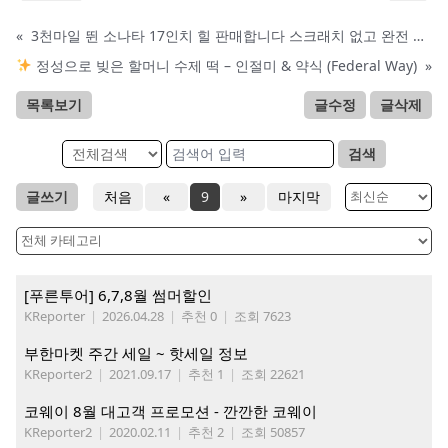
«
3천마일 뛴 소나타 17인치 힐 판매합니다 스크래치 없고 완전 세거입니다 가격은 400불입니다..연락처는 253-221-5670
정성으로 빚은 할머니 수제 떡 – 인절미 & 약식 (Federal Way)
»
목록보기
글수정
글삭제
검색
글쓰기
처음
«
9
»
마지막
[푸른투어] 6,7,8월 썸머할인
KReporter
|
2026.04.28
|
추천 0
|
조회 7623
부한마켓 주간 세일 ~ 핫세일 정보
KReporter2
|
2021.09.17
|
추천 1
|
조회 22621
코웨이 8월 대고객 프로모션 - 깐깐한 코웨이
KReporter2
|
2020.02.11
|
추천 2
|
조회 50857