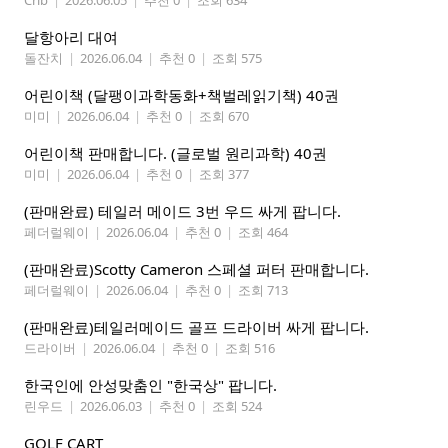
달항아리 대여
돌잔치
|
2026.06.04
|
추천 0
|
조회 575
어린이책 (달팽이과학동화+책벌레읽기책) 40권
미미
|
2026.06.04
|
추천 0
|
조회 670
어린이책 판매합니다. (글로벌 원리과학) 40권
미미
|
2026.06.04
|
추천 0
|
조회 377
(판매완료) 테일러 메이드 3번 우드 싸게 팝니다.
페더럴웨이
|
2026.06.04
|
추천 0
|
조회 464
(판매완료)Scotty Cameron 스페셜 퍼터 판매합니다.
페더럴웨이
|
2026.06.04
|
추천 0
|
조회 713
(판매완료)테일러메이드 골프 드라이버 싸게 팝니다.
드라이버
|
2026.06.04
|
추천 0
|
조회 516
한국인에 안성맞춤인 "한국상" 팝니다.
린우드
|
2026.06.03
|
추천 0
|
조회 524
GOLF CART