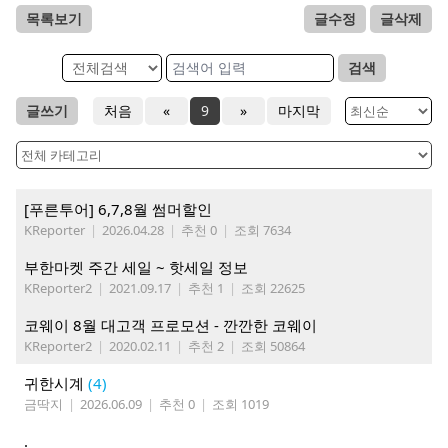
목록보기
글수정
글삭제
검색
글쓰기
처음
«
9
»
마지막
[푸른투어] 6,7,8월 썸머할인
KReporter
|
2026.04.28
|
추천 0
|
조회 7634
부한마켓 주간 세일 ~ 핫세일 정보
KReporter2
|
2021.09.17
|
추천 1
|
조회 22625
코웨이 8월 대고객 프로모션 - 깐깐한 코웨이
KReporter2
|
2020.02.11
|
추천 2
|
조회 50864
귀한시계
(4)
금딱지
|
2026.06.09
|
추천 0
|
조회 1019
.