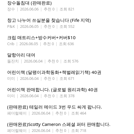
장수돌침대 (판매완료)
장수
|
2026.06.06
|
추천 0
|
조회 821
창고 나누어 쓰실분을 찾습니다 (Fife 지역)
P&K
|
2026.06.05
|
추천 0
|
조회 552
크립 매트리스+방수커버+커버$10
Crib
|
2026.06.05
|
추천 0
|
조회 636
달항아리 대여
돌잔치
|
2026.06.04
|
추천 0
|
조회 576
어린이책 (달팽이과학동화+책벌레읽기책) 40권
미미
|
2026.06.04
|
추천 0
|
조회 671
어린이책 판매합니다. (글로벌 원리과학) 40권
미미
|
2026.06.04
|
추천 0
|
조회 378
(판매완료) 테일러 메이드 3번 우드 싸게 팝니다.
페더럴웨이
|
2026.06.04
|
추천 0
|
조회 464
(판매완료)Scotty Cameron 스페셜 퍼터 판매합니다.
페더럴웨이
|
2026.06.04
|
추천 0
|
조회 718