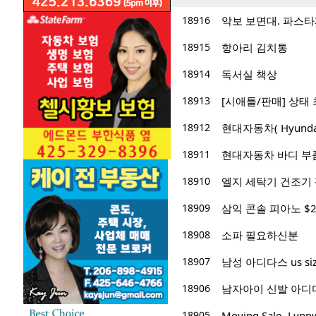
18916
악보 보면대. 파스타
18915
항아리 김치통
18914
독서실 책상
18913
[시애틀/판매] 상태 
18912
현대자동차( Hyund
18911
현대자동차 바디 부
18910
엘지 세탁기 건조기 
18909
삼익 콘솔 피아노 $2
18908
소파 필요하신분
18907
남성 아디다스 us si
18906
남자아이 신발 아디다스 us
18905
Moving Sale- Lyn