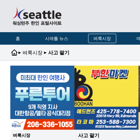
홈
시애틀 뉴스
벼룩시장
여
▸
▸
벼룩시장
사고 팔기
사고 팔기
벼룩시장