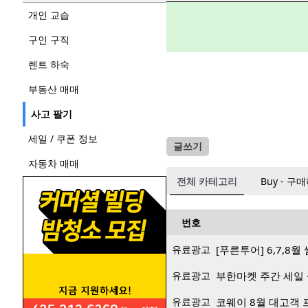
개인 교습
구인 구직
렌트 하숙
부동산 매매
사고 팔기
세일 / 쿠폰 정보
글쓰기
자동차 매매
전체 카테고리
Buy - 구
번호
유료광고
[푸른투어] 6,7,8
유료광고
부한마켓 주간 세일 
유료광고
코웨이 8월 대고객 