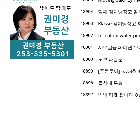
18904
딤채 김치냉장고 김
18903
Klasse 김치냉장고 
18902
Irrigation wa
18901
사무실용 파티션 12개
18900
오쿠 파실분
18899
[푸른투어] 6,7,8
18898
돌침대 무료
18897
빅뱅 티켓 팝니다 Oakl