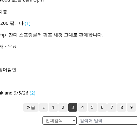
치통
$200 팝니다
(1)
ter pump- 잔디 스프링쿨러 펌프 새것 그대로 판매합니다.
 - 무료
월 썸머할인
and 9/5/26
(2)
처음
«
1
2
3
4
5
6
7
8
9