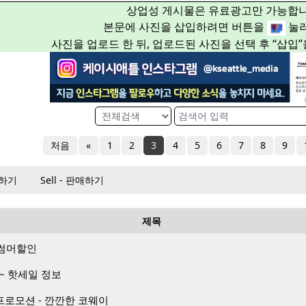
상업성 게시물은 유료광고만 가능합니
본문에 사진을 삽입하려면 버튼을
눌러
사진을 업로드 한 뒤, 업로드된 사진을 선택 후 “삽입
처음
«
1
2
3
4
5
6
7
8
9
매하기
Sell - 판매하기
제목
월 썸머할인
~ 핫세일 정보
프로모션 - 깐깐한 코웨이