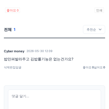
좋아요
0
인쇄
전체
1
Cyber money
2026-05-30 12:39
밥만펴발라주고 김밥롤기능은 없는건가요?
삭제
편집
답글
좋아요
0
싫어요
0