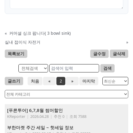
«
커머셜 싱크 팝니다( 3 bowl sink)
실내 접이식 자전거
»
목록보기
글수정
글삭제
검색
글쓰기
처음
«
2
»
마지막
[푸른투어] 6,7,8월 썸머할인
KReporter
|
2026.04.28
|
추천 0
|
조회 7588
부한마켓 주간 세일 ~ 핫세일 정보