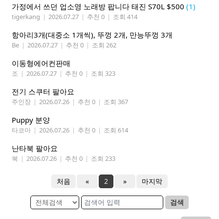
가정에서 쓰던 업소영 노래방 팝니다 태진 S70L $500
(1)
tigerkang
|
2026.07.27
|
추천 0
|
조회 414
항아리3개(대중소 1개씩), 뚜껑 2개, 만능뚜껑 3개
Be
|
2026.07.27
|
추천 0
|
조회 262
이동형에어컨판매
조
|
2026.07.27
|
추천 0
|
조회 323
전기 스쿠터 팔아요
주인장
|
2026.07.26
|
추천 0
|
조회 367
Puppy 분양
타코마
|
2026.07.26
|
추천 0
|
조회 614
난타북 팔아요
북
|
2026.07.26
|
추천 0
|
조회 233
처음
«
2
»
마지막
검색