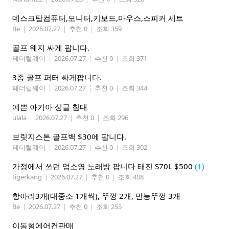
데스크탑컴퓨터,모니터,키보드,마우스,스피커 세트
Be
|
2026.07.27
|
추천 0
|
조회 359
골프 웨지 싸게 팝니다.
페더럴웨이
|
2026.07.27
|
추천 0
|
조회 371
3종 골프 퍼터 싸게팝니다.
페더럴웨이
|
2026.07.27
|
추천 0
|
조회 344
예쁜 아키아 싱글 침대
ulala
|
2026.07.27
|
추천 0
|
조회 296
브릿지스톤 골프백 $30에 팝니다.
페더럴웨이
|
2026.07.27
|
추천 0
|
조회 302
가정에서 쓰던 업소영 노래방 팝니다 태진 S70L $500
(1)
tigerkang
|
2026.07.27
|
추천 0
|
조회 408
항아리3개(대중소 1개씩), 뚜껑 2개, 만능뚜껑 3개
Be
|
2026.07.27
|
추천 0
|
조회 255
이동형에어컨판매