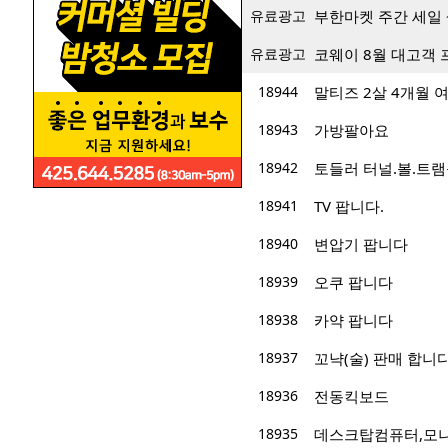
유료광고
부한마켓 주간 세일 
유료광고
코웨이 8월 대고객 
18944
말티즈 2살 4개월 
18943
가방팔아요
18942
토들러 터널.볼.트램
18941
TV 팝니다.
18940
변압기 팝니다
18939
오쿠 팝니다
18938
카약 팝니다
18937
꼬냑(술) 판매 합니다
18936
전동킥보드
18935
데스크탑컴퓨터,모니