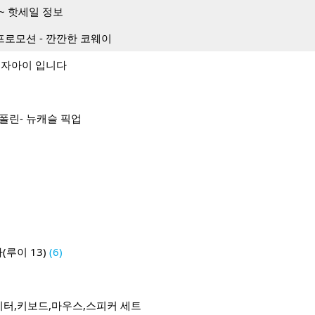
~ 핫세일 정보
프로모션 - 깐깐한 코웨이
여자아이 입니다
폴린- 뉴캐슬 픽업
(루이 13)
(6)
터,키보드,마우스,스피커 세트