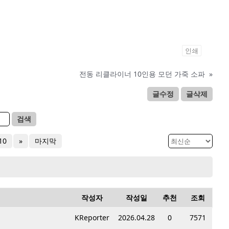
인쇄
전동 리클라이너 10인용 모던 가죽 소파
»
글수정
글삭제
검색
10
»
마지막
작성자
작성일
추천
조회
KReporter
2026.04.28
0
7571