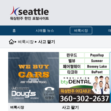
홈
시애틀 뉴스
벼룩시장
여
▸
▸
벼룩시장
사고 팔기
사고 팔기
벼룩시장