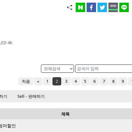
ED 4k
처음
«
1
2
3
4
5
6
7
8
9
매하기
Sell - 판매하기
제목
월 썸머할인