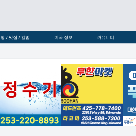
행 / 맛집 / 칼럼
미국 정보
커뮤니티