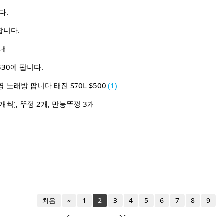
다.
팝니다.
침대
30에 팝니다.
노래방 팝니다 태진 S70L $500
(1)
씩), 뚜껑 2개, 만능뚜껑 3개
처음
«
1
2
3
4
5
6
7
8
9