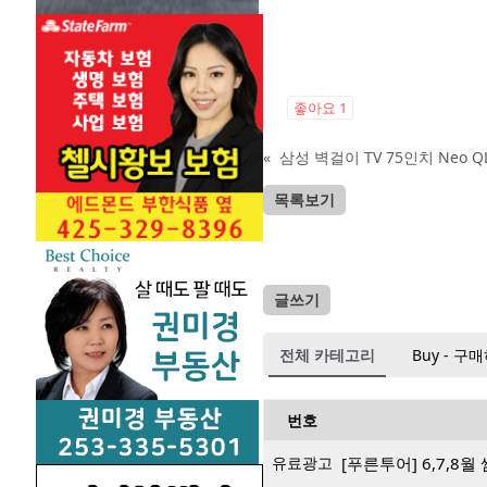
좋아요
1
«
삼성 벽걸이 TV 75인치 Neo QL
목록보기
글쓰기
전체 카테고리
Buy - 구
번호
유료광고
[푸른투어] 6,7,8