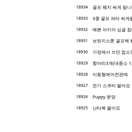
18934
골프 웨지 싸게 팝니
18933
3종 골프 퍼터 싸게
18932
예쁜 아키아 싱글 
18931
브릿지스톤 골프백 $
18930
가정에서 쓰던 업소영 
18929
항아리3개(대중소 1개
18928
이동형에어컨판매
18927
전기 스쿠터 팔아요
18926
Puppy 분양
18925
난타북 팔아요