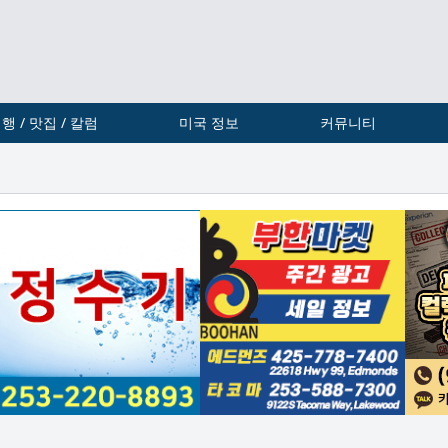
행 / 맛집 / 칼럼
미국 정보
커뮤니티