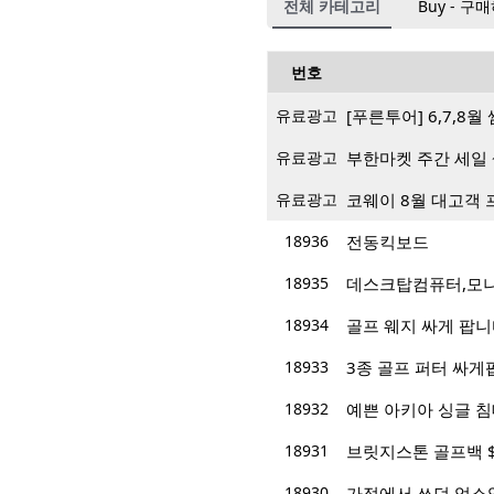
전체 카테고리
Buy - 구
번호
유료광고
[푸른투어] 6,7,8
유료광고
부한마켓 주간 세일 
유료광고
코웨이 8월 대고객 
18936
전동킥보드
18935
데스크탑컴퓨터,모니
18934
골프 웨지 싸게 팝니
18933
3종 골프 퍼터 싸게
18932
예쁜 아키아 싱글 
18931
브릿지스톤 골프백 $
18930
가정에서 쓰던 업소영 