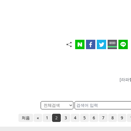
[라파
처음
«
1
2
3
4
5
6
7
8
9