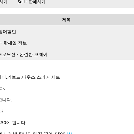
매하기
Sell - 판매하기
제목
월 썸머할인
~ 핫세일 정보
프로모션 - 깐깐한 코웨이
터,키보드,마우스,스피커 세트
다.
팝니다.
침대
30에 팝니다.
노래방 팝니다 태진 S70L $500
(1)