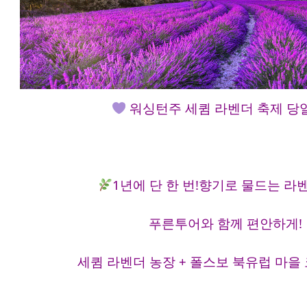
워싱턴주 세큄 라벤더 축제 당
1년에 단 한 번!향기로 물드는 라
푸른투어와 함께 편안하게!
세큄 라벤더 농장 + 폴스보 북유럽 마을