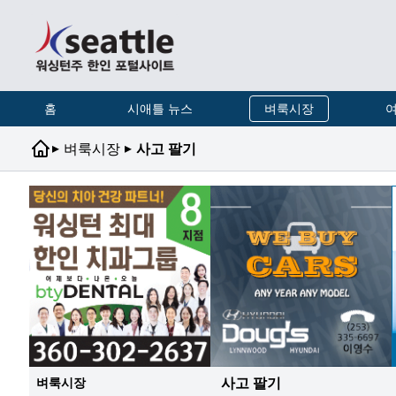
홈
시애틀 뉴스
벼룩시장
여
▸
▸
벼룩시장
사고 팔기
사고 팔기
벼룩시장