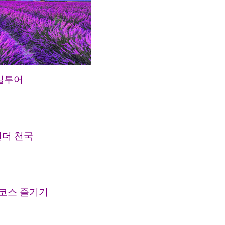
일투어
벤더 천국
 코스 즐기기