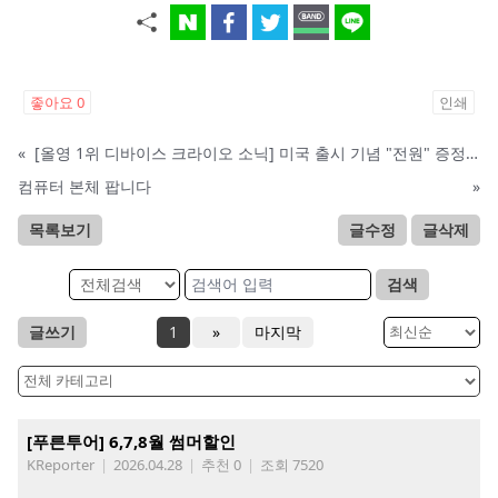
좋아요
0
인쇄
«
[올영 1위 디바이스 크라이오 소닉] 미국 출시 기념 "전원" 증정 이벤트, 참여 부탁드립니다.
컴퓨터 본체 팝니다
»
목록보기
글수정
글삭제
검색
글쓰기
1
»
마지막
[푸른투어] 6,7,8월 썸머할인
KReporter
|
2026.04.28
|
추천 0
|
조회 7520