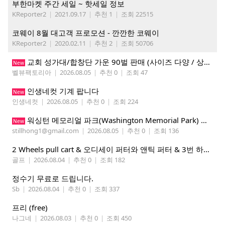
부한마켓 주간 세일 ~ 핫세일 정보
KReporter2
|
2021.09.17
|
추천 1
|
조회 22515
코웨이 8월 대고객 프로모션 - 깐깐한 코웨이
KReporter2
|
2020.02.11
|
추천 2
|
조회 50706
교회 성가대/합창단 가운 90벌 판매 (사이즈 다양 / 상태 매우 양호)
New
벨뷰팩토리아
|
2026.08.05
|
추천 0
|
조회 47
인생네컷 기계 팝니다
New
인생네컷
|
2026.08.05
|
추천 0
|
조회 224
워싱턴 메모리얼 파크(Washington Memorial Park) 묘지 1기 양도 - $8,900
New
stillhong1@gmail.com
|
2026.08.05
|
추천 0
|
조회 136
2 Wheels pull cart & 오디세이 퍼터와 앤틱 퍼터 & 3번 하이브리드.
골프
|
2026.08.04
|
추천 0
|
조회 182
정수기 무료로 드립니다.
Sb
|
2026.08.04
|
추천 0
|
조회 337
프리 (free)
나그네
|
2026.08.03
|
추천 0
|
조회 450