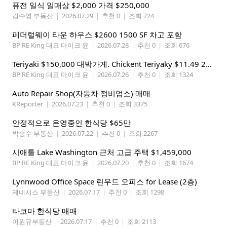
퓨전 일식 일매상 $2,000 가격 $250,000
김수영 부동산
|
2026.07.29
|
추천 0
|
조회 724
페더럴웨이 타운 하우스 $2600 1500 SF 차고 포함
BP RE King 대표 마이크 윤
|
2026.07.28
|
추천 0
|
조회 676
Teriyaki $150,000 대박가게. Chickent Teriyaky $11.49 25 Min from Lynnwood
BP RE King 대표 마이크 윤
|
2026.07.26
|
추천 0
|
조회 1324
Auto Repair Shop(자동차 정비업소) 매매
KReporter
|
2026.07.23
|
추천 0
|
조회 3375
안정적으로 운영중인 한식당 $65만
박승수 부동산
|
2026.07.22
|
추천 0
|
조회 2267
시애틀 Lake Washington 근처 고급 주택 $1,459,000
BP RE King 대표 마이크 윤
|
2026.07.20
|
추천 0
|
조회 1674
Lynnwood Office Space 린우드 오피스 for Lease (2층)
제네시스 부동산
|
2026.07.17
|
추천 0
|
조회 1298
타코마 한식당 매매
이원규부동산
|
2026.07.17
|
추천 0
|
조회 2113