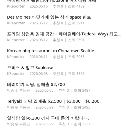
한식당 매매 올림피아 Hotstone 한국식당 매매
KReporter
|
2026.06.16
|
추천 0
|
조회 4189
Des Moines 바닷가에 있는 상가 space 렌트
KReporter
|
2026.06.12
|
추천 0
|
조회 3911
프라임 상업용 임대 공간 – 페더럴웨이(Federal Way) 최고의 가시성 입지
KReporter
|
2026.06.12
|
추천 0
|
조회 3691
Korean bbq restaurant in Chinatown Seattle
KReporter
|
2026.06.11
|
추천 0
|
조회 3965
오피스 & 창고 Sublease
KReporter
|
2026.06.08
|
추천 0
|
조회 3856
테리야끼 식당, 일매출 $2,700
박승수 부동산
|
2026.06.05
|
추천 0
|
조회 3487
Teriyaki 식당 일매출 $2,500 | $3,000 | $6,200,
박승수 부동산
|
2026.05.29
|
추천 0
|
조회 2493
일식당 일$6,200 까지 구매 문의 바랍니다.
박승수 부동산
|
2026.05.29
|
추천 0
|
조회 2337