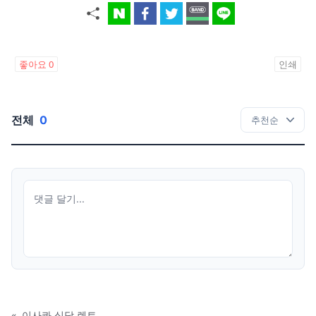
좋아요
0
인쇄
전체
0
«
이사콰 식당 렌트