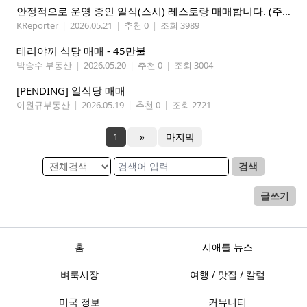
안정적으로 운영 중인 일식(스시) 레스토랑 매매합니다. (주인없는 가게)
KReporter
|
2026.05.21
|
추천 0
|
조회 3989
테리야끼 식당 매매 - 45만불
박승수 부동산
|
2026.05.20
|
추천 0
|
조회 3004
[PENDING] 일식당 매매
이원규부동산
|
2026.05.19
|
추천 0
|
조회 2721
1
»
마지막
검색
글쓰기
홈
시애틀 뉴스
벼룩시장
여행 / 맛집 / 칼럼
미국 정보
커뮤니티