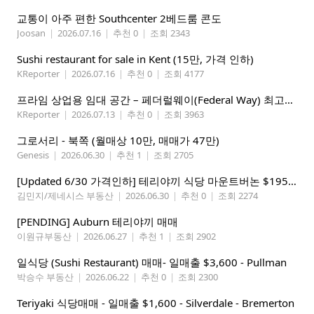
교통이 아주 편한 Southcenter 2베드룸 콘도
Joosan
|
2026.07.16
|
추천 0
|
조회 2343
Sushi restaurant for sale in Kent (15만, 가격 인하)
KReporter
|
2026.07.16
|
추천 0
|
조회 4177
프라임 상업용 임대 공간 – 페더럴웨이(Federal Way) 최고의 가시성 입지
KReporter
|
2026.07.13
|
추천 0
|
조회 3963
그로서리 - 북쪽 (월매상 10만, 매매가 47만)
Genesis
|
2026.06.30
|
추천 1
|
조회 2705
[Updated 6/30 가격인하] 테리야끼 식당 마운트버논 $195,000
김민지/제네시스 부동산
|
2026.06.30
|
추천 0
|
조회 2274
[PENDING] Auburn 테리야끼 매매
이원규부동산
|
2026.06.27
|
추천 1
|
조회 2902
일식당 (Sushi Restaurant) 매매- 일매출 $3,600 - Pullman
박승수 부동산
|
2026.06.22
|
추천 0
|
조회 2300
Teriyaki 식당매매 - 일매출 $1,600 - Silverdale - Bremerton