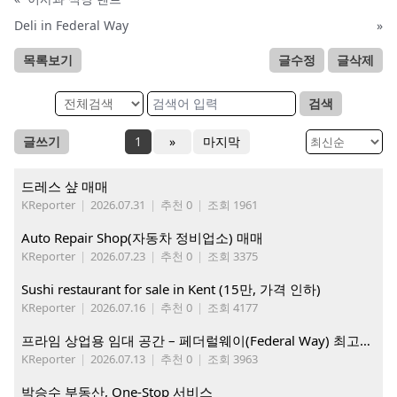
Deli in Federal Way
»
목록보기
글수정
글삭제
검색
글쓰기
1
»
마지막
드레스 샾 매매
KReporter
|
2026.07.31
|
추천 0
|
조회 1961
Auto Repair Shop(자동차 정비업소) 매매
KReporter
|
2026.07.23
|
추천 0
|
조회 3375
Sushi restaurant for sale in Kent (15만, 가격 인하)
KReporter
|
2026.07.16
|
추천 0
|
조회 4177
프라임 상업용 임대 공간 – 페더럴웨이(Federal Way) 최고의 가시성 입지
KReporter
|
2026.07.13
|
추천 0
|
조회 3963
박승수 부동산, One-Stop 서비스