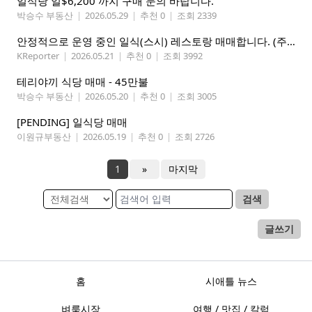
일식당 일$6,200 까지 구매 문의 바랍니다.
박승수 부동산
|
2026.05.29
|
추천 0
|
조회 2339
안정적으로 운영 중인 일식(스시) 레스토랑 매매합니다. (주인없는 가게)
KReporter
|
2026.05.21
|
추천 0
|
조회 3992
테리야끼 식당 매매 - 45만불
박승수 부동산
|
2026.05.20
|
추천 0
|
조회 3005
[PENDING] 일식당 매매
이원규부동산
|
2026.05.19
|
추천 0
|
조회 2726
1
»
마지막
검색
글쓰기
홈
시애틀 뉴스
벼룩시장
여행 / 맛집 / 칼럼