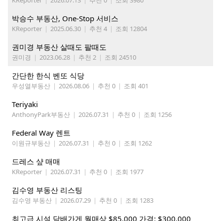
KReporter
|
2026.07.13
|
추천 0
|
조회 3980
박승수 부동산, One-Stop 서비스
KReporter
|
2025.06.30
|
추천 4
|
조회 12804
권미경 부동산 살때도 팔때도
권미경
|
2023.06.28
|
추천 2
|
조회 24510
간단한 한식 벤또 식당
우성열부동산
|
2026.08.06
|
추천 0
|
조회 401
Teriyaki
AnthonyPark부동산
|
2026.07.31
|
추천 0
|
조회 1256
Federal Way 렌트
이원규부동산
|
2026.07.31
|
추천 0
|
조회 1262
드레스 샾 매매
KReporter
|
2026.07.31
|
추천 0
|
조회 1977
김수영 부동산 리스팅
김수영 부동산
|
2026.07.29
|
추천 0
|
조회 1283
최고급 시설 담배가게 월매상 $85,000 가격: $300,000