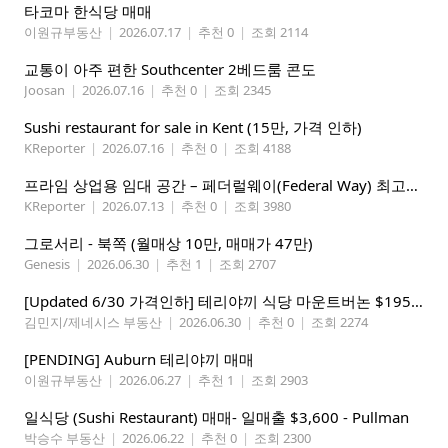
타코마 한식당 매매
이원규부동산
|
2026.07.17
|
추천 0
|
조회 2114
교통이 아주 편한 Southcenter 2베드룸 콘도
Joosan
|
2026.07.16
|
추천 0
|
조회 2345
Sushi restaurant for sale in Kent (15만, 가격 인하)
KReporter
|
2026.07.16
|
추천 0
|
조회 4188
프라임 상업용 임대 공간 – 페더럴웨이(Federal Way) 최고의 가시성 입지
KReporter
|
2026.07.13
|
추천 0
|
조회 3980
그로서리 - 북쪽 (월매상 10만, 매매가 47만)
Genesis
|
2026.06.30
|
추천 1
|
조회 2707
[Updated 6/30 가격인하] 테리야끼 식당 마운트버논 $195,000
김민지/제네시스 부동산
|
2026.06.30
|
추천 0
|
조회 2274
[PENDING] Auburn 테리야끼 매매
이원규부동산
|
2026.06.27
|
추천 1
|
조회 2903
일식당 (Sushi Restaurant) 매매- 일매출 $3,600 - Pullman
박승수 부동산
|
2026.06.22
|
추천 0
|
조회 2300