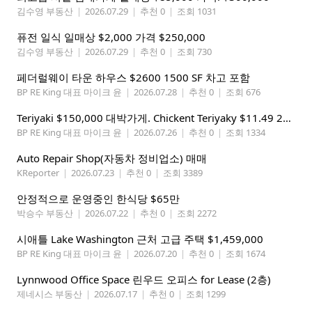
김수영 부동산
|
2026.07.29
|
추천 0
|
조회 1031
퓨전 일식 일매상 $2,000 가격 $250,000
김수영 부동산
|
2026.07.29
|
추천 0
|
조회 730
페더럴웨이 타운 하우스 $2600 1500 SF 차고 포함
BP RE King 대표 마이크 윤
|
2026.07.28
|
추천 0
|
조회 676
Teriyaki $150,000 대박가게. Chickent Teriyaky $11.49 25 Min from Lynnwood
BP RE King 대표 마이크 윤
|
2026.07.26
|
추천 0
|
조회 1334
Auto Repair Shop(자동차 정비업소) 매매
KReporter
|
2026.07.23
|
추천 0
|
조회 3389
안정적으로 운영중인 한식당 $65만
박승수 부동산
|
2026.07.22
|
추천 0
|
조회 2272
시애틀 Lake Washington 근처 고급 주택 $1,459,000
BP RE King 대표 마이크 윤
|
2026.07.20
|
추천 0
|
조회 1674
Lynnwood Office Space 린우드 오피스 for Lease (2층)
제네시스 부동산
|
2026.07.17
|
추천 0
|
조회 1299