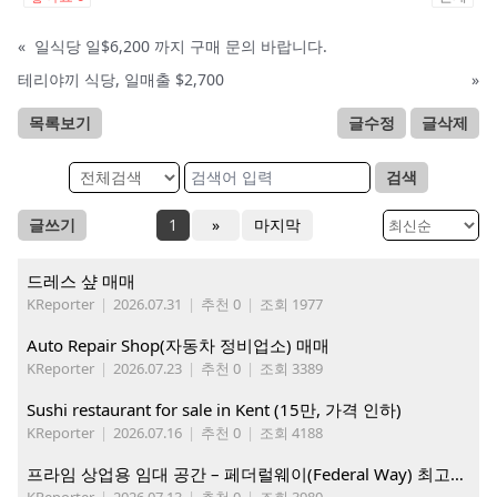
«
일식당 일$6,200 까지 구매 문의 바랍니다.
테리야끼 식당, 일매출 $2,700
»
목록보기
글수정
글삭제
검색
글쓰기
1
»
마지막
드레스 샾 매매
KReporter
|
2026.07.31
|
추천 0
|
조회 1977
Auto Repair Shop(자동차 정비업소) 매매
KReporter
|
2026.07.23
|
추천 0
|
조회 3389
Sushi restaurant for sale in Kent (15만, 가격 인하)
KReporter
|
2026.07.16
|
추천 0
|
조회 4188
프라임 상업용 임대 공간 – 페더럴웨이(Federal Way) 최고의 가시성 입지