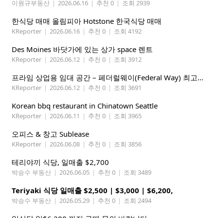
이원규부동산
|
2026.06.16
|
추천 0
|
조회 2939
한식당 매매 올림피아 Hotstone 한국식당 매매
KReporter
|
2026.06.16
|
추천 0
|
조회 4192
Des Moines 바닷가에 있는 상가 space 렌트
KReporter
|
2026.06.12
|
추천 0
|
조회 3912
프라임 상업용 임대 공간 – 페더럴웨이(Federal Way) 최고의 가시성 입지
KReporter
|
2026.06.12
|
추천 0
|
조회 3691
Korean bbq restaurant in Chinatown Seattle
KReporter
|
2026.06.11
|
추천 0
|
조회 3965
오피스 & 창고 Sublease
KReporter
|
2026.06.08
|
추천 0
|
조회 3856
테리야끼 식당, 일매출 $2,700
박승수 부동산
|
2026.06.05
|
추천 0
|
조회 3489
Teriyaki 식당 일매출 $2,500 | $3,000 | $6,200,
박승수 부동산
|
2026.05.29
|
추천 0
|
조회 2494