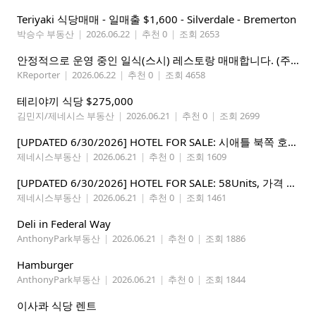
Teriyaki 식당매매 - 일매출 $1,600 - Silverdale - Bremerton
박승수 부동산
|
2026.06.22
|
추천 0
|
조회 2653
안정적으로 운영 중인 일식(스시) 레스토랑 매매합니다. (주인없는 가게)
KReporter
|
2026.06.22
|
추천 0
|
조회 4658
테리야끼 식당 $275,000
김민지/제네시스 부동산
|
2026.06.21
|
추천 0
|
조회 2699
[UPDATED 6/30/2026] HOTEL FOR SALE: 시애틀 북쪽 호텔 – 연매상 200만불, 순수입 80만불, 핵심 입지
제네시스부동산
|
2026.06.21
|
추천 0
|
조회 1609
[UPDATED 6/30/2026] HOTEL FOR SALE: 58Units, 가격 295만불, 연매상 135만불
제네시스부동산
|
2026.06.21
|
추천 0
|
조회 1461
Deli in Federal Way
AnthonyPark부동산
|
2026.06.21
|
추천 0
|
조회 1886
Hamburger
AnthonyPark부동산
|
2026.06.21
|
추천 0
|
조회 1844
이사콰 식당 렌트