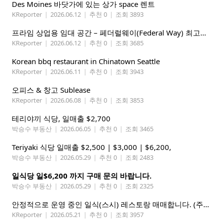
Des Moines 바닷가에 있는 상가 space 렌트
KReporter
|
2026.06.12
|
추천 0
|
조회 3893
프라임 상업용 임대 공간 – 페더럴웨이(Federal Way) 최고의 가시성 입지
KReporter
|
2026.06.12
|
추천 0
|
조회 3685
Korean bbq restaurant in Chinatown Seattle
KReporter
|
2026.06.11
|
추천 0
|
조회 3943
오피스 & 창고 Sublease
KReporter
|
2026.06.08
|
추천 0
|
조회 3853
테리야끼 식당, 일매출 $2,700
박승수 부동산
|
2026.06.05
|
추천 0
|
조회 3465
Teriyaki 식당 일매출 $2,500 | $3,000 | $6,200,
박승수 부동산
|
2026.05.29
|
추천 0
|
조회 2483
일식당 일$6,200 까지 구매 문의 바랍니다.
박승수 부동산
|
2026.05.29
|
추천 0
|
조회 2325
안정적으로 운영 중인 일식(스시) 레스토랑 매매합니다. (주인없는 가게)
KReporter
|
2026.05.21
|
추천 0
|
조회 3957