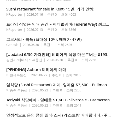
Sushi restaurant for sale in Kent (15만, 가격 인하)
KReporter
|
2026.07.16
|
추천 0
|
조회 4063
프라임 상업용 임대 공간 – 페더럴웨이(Federal Way) 최고의 가시성 입지
KReporter
|
2026.07.13
|
추천 0
|
조회 3866
그로서리 - 북쪽 (월매상 10만, 매매가 47만)
Genesis
|
2026.06.30
|
추천 1
|
조회 2625
[Updated 6/30 가격인하] 테리야끼 식당 마운트버논 $195,000
김민지/제네시스 부동산
|
2026.06.30
|
추천 0
|
조회 2256
[PENDING] Auburn 테리야끼 매매
이원규부동산
|
2026.06.27
|
추천 0
|
조회 2815
일식당 (Sushi Restaurant) 매매- 일매출 $3,600 - Pullman
박승수 부동산
|
2026.06.22
|
추천 0
|
조회 2255
Teriyaki 식당매매 - 일매출 $1,600 - Silverdale - Bremerton
박승수 부동산
|
2026.06.22
|
추천 0
|
조회 2641
안정적으로 운영 중인 일식(스시) 레스토랑 매매합니다. (주인없는 가게)