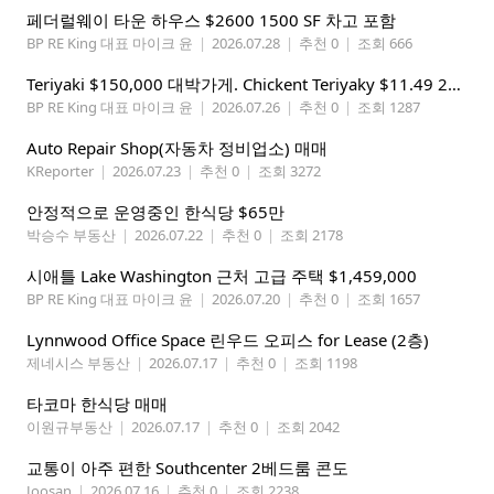
페더럴웨이 타운 하우스 $2600 1500 SF 차고 포함
BP RE King 대표 마이크 윤
|
2026.07.28
|
추천 0
|
조회 666
Teriyaki $150,000 대박가게. Chickent Teriyaky $11.49 25 Min from Lynnwood
BP RE King 대표 마이크 윤
|
2026.07.26
|
추천 0
|
조회 1287
Auto Repair Shop(자동차 정비업소) 매매
KReporter
|
2026.07.23
|
추천 0
|
조회 3272
안정적으로 운영중인 한식당 $65만
박승수 부동산
|
2026.07.22
|
추천 0
|
조회 2178
시애틀 Lake Washington 근처 고급 주택 $1,459,000
BP RE King 대표 마이크 윤
|
2026.07.20
|
추천 0
|
조회 1657
Lynnwood Office Space 린우드 오피스 for Lease (2층)
제네시스 부동산
|
2026.07.17
|
추천 0
|
조회 1198
타코마 한식당 매매
이원규부동산
|
2026.07.17
|
추천 0
|
조회 2042
교통이 아주 편한 Southcenter 2베드룸 콘도
Joosan
|
2026.07.16
|
추천 0
|
조회 2238