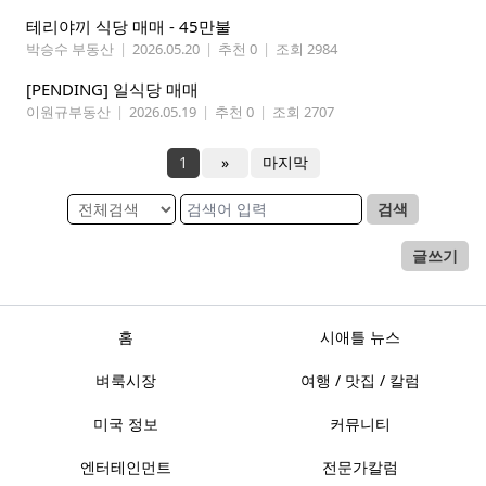
테리야끼 식당 매매 - 45만불
박승수 부동산
|
2026.05.20
|
추천 0
|
조회 2984
[PENDING] 일식당 매매
이원규부동산
|
2026.05.19
|
추천 0
|
조회 2707
1
»
마지막
검색
글쓰기
홈
시애틀 뉴스
벼룩시장
여행 / 맛집 / 칼럼
미국 정보
커뮤니티
엔터테인먼트
전문가칼럼