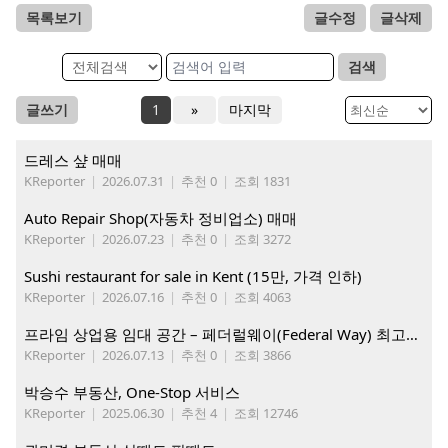
목록보기
글수정
글삭제
검색
글쓰기
1
»
마지막
드레스 샾 매매
KReporter
|
2026.07.31
|
추천 0
|
조회 1831
Auto Repair Shop(자동차 정비업소) 매매
KReporter
|
2026.07.23
|
추천 0
|
조회 3272
Sushi restaurant for sale in Kent (15만, 가격 인하)
KReporter
|
2026.07.16
|
추천 0
|
조회 4063
프라임 상업용 임대 공간 – 페더럴웨이(Federal Way) 최고의 가시성 입지
KReporter
|
2026.07.13
|
추천 0
|
조회 3866
박승수 부동산, One-Stop 서비스
KReporter
|
2025.06.30
|
추천 4
|
조회 12746