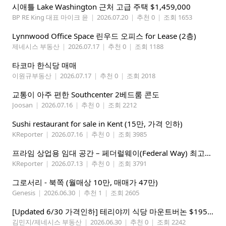
시애틀 Lake Washington 근처 고급 주택 $1,459,000
BP RE King 대표 마이크 윤
|
2026.07.20
|
추천 0
|
조회 1653
Lynnwood Office Space 린우드 오피스 for Lease (2층)
제네시스 부동산
|
2026.07.17
|
추천 0
|
조회 1188
타코마 한식당 매매
이원규부동산
|
2026.07.17
|
추천 0
|
조회 2018
교통이 아주 편한 Southcenter 2베드룸 콘도
Joosan
|
2026.07.16
|
추천 0
|
조회 2212
Sushi restaurant for sale in Kent (15만, 가격 인하)
KReporter
|
2026.07.16
|
추천 0
|
조회 3985
프라임 상업용 임대 공간 – 페더럴웨이(Federal Way) 최고의 가시성 입지
KReporter
|
2026.07.13
|
추천 0
|
조회 3791
그로서리 - 북쪽 (월매상 10만, 매매가 47만)
Genesis
|
2026.06.30
|
추천 1
|
조회 2605
[Updated 6/30 가격인하] 테리야끼 식당 마운트버논 $195,000
김민지/제네시스 부동산
|
2026.06.30
|
추천 0
|
조회 2242