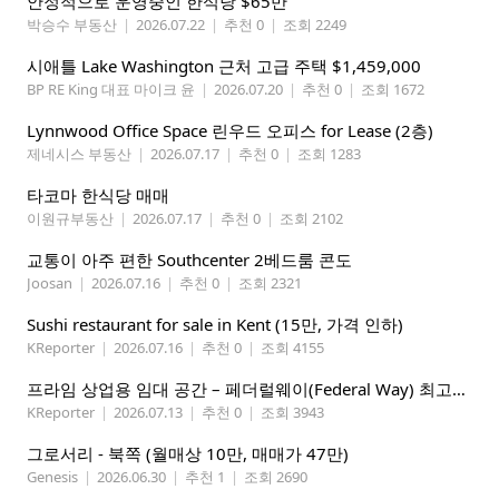
안정적으로 운영중인 한식당 $65만
박승수 부동산
|
2026.07.22
|
추천 0
|
조회 2249
시애틀 Lake Washington 근처 고급 주택 $1,459,000
BP RE King 대표 마이크 윤
|
2026.07.20
|
추천 0
|
조회 1672
Lynnwood Office Space 린우드 오피스 for Lease (2층)
제네시스 부동산
|
2026.07.17
|
추천 0
|
조회 1283
타코마 한식당 매매
이원규부동산
|
2026.07.17
|
추천 0
|
조회 2102
교통이 아주 편한 Southcenter 2베드룸 콘도
Joosan
|
2026.07.16
|
추천 0
|
조회 2321
Sushi restaurant for sale in Kent (15만, 가격 인하)
KReporter
|
2026.07.16
|
추천 0
|
조회 4155
프라임 상업용 임대 공간 – 페더럴웨이(Federal Way) 최고의 가시성 입지
KReporter
|
2026.07.13
|
추천 0
|
조회 3943
그로서리 - 북쪽 (월매상 10만, 매매가 47만)
Genesis
|
2026.06.30
|
추천 1
|
조회 2690