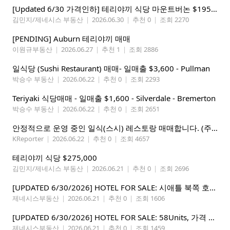
[Updated 6/30 가격인하] 테리야끼 식당 마운트버논 $195,000
김민지/제네시스 부동산
|
2026.06.30
|
추천 0
|
조회 2270
[PENDING] Auburn 테리야끼 매매
이원규부동산
|
2026.06.27
|
추천 1
|
조회 2886
일식당 (Sushi Restaurant) 매매- 일매출 $3,600 - Pullman
박승수 부동산
|
2026.06.22
|
추천 0
|
조회 2293
Teriyaki 식당매매 - 일매출 $1,600 - Silverdale - Bremerton
박승수 부동산
|
2026.06.22
|
추천 0
|
조회 2651
안정적으로 운영 중인 일식(스시) 레스토랑 매매합니다. (주인없는 가게)
KReporter
|
2026.06.22
|
추천 0
|
조회 4657
테리야끼 식당 $275,000
김민지/제네시스 부동산
|
2026.06.21
|
추천 0
|
조회 2696
[UPDATED 6/30/2026] HOTEL FOR SALE: 시애틀 북쪽 호텔 – 연매상 200만불, 순수입 80만불, 핵심 입지
제네시스부동산
|
2026.06.21
|
추천 0
|
조회 1606
[UPDATED 6/30/2026] HOTEL FOR SALE: 58Units, 가격 295만불, 연매상 135만불
제네시스부동산
|
2026.06.21
|
추천 0
|
조회 1459