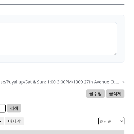
Open House/Puyallup/Sat & Sun: 1:00-3:00PM/1309 27th Avenue Ct. SW, Puyallup
»
글수정
글삭제
검색
»
마지막