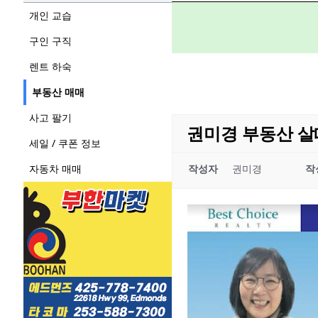
개인 교습
구인 구직
렌트 하숙
부동산 매매
사고 팔기
권미경 부동산 살
세일 / 쿠폰 정보
자동차 매매
작성자
권미경
작