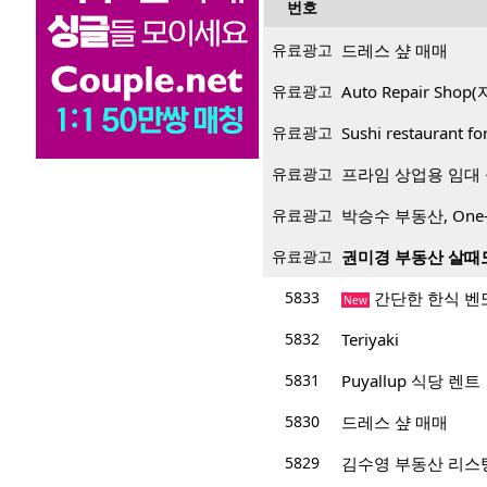
번호
유료광고
드레스 샾 매매
유료광고
Auto Repair Sh
유료광고
Sushi restaurant f
유료광고
프라임 상업용 임대 공
유료광고
박승수 부동산, One-
유료광고
권미경 부동산 살때
5833
간단한 한식 벤
New
5832
Teriyaki
5831
Puyallup 식당 렌트
5830
드레스 샾 매매
5829
김수영 부동산 리스