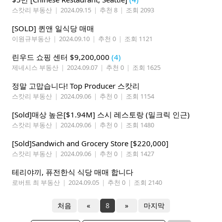
스캇리 부동산
|
2024.09.15
|
추천 8
|
조회 2093
[SOLD] 퀸앤 일식당 매매
이원규부동산
|
2024.09.10
|
추천 0
|
조회 1121
린우드 쇼핑 센터 $9,200,000
(4)
제네시스 부동산
|
2024.09.07
|
추천 0
|
조회 1625
정말 고맙습니다! Top Producer 스캇리
스캇리 부동산
|
2024.09.06
|
추천 0
|
조회 1154
[Sold]매상 높은[$1.94M] 스시 레스토랑 (밀크릭 인근)
스캇리 부동산
|
2024.09.06
|
추천 0
|
조회 1480
[Sold]Sandwich and Grocery Store [$220,000]
스캇리 부동산
|
2024.09.06
|
추천 0
|
조회 1427
테리야끼, 퓨전한식 식당 매매 합니다
로버트 최 부동산
|
2024.09.05
|
추천 0
|
조회 2140
처음
«
8
»
마지막