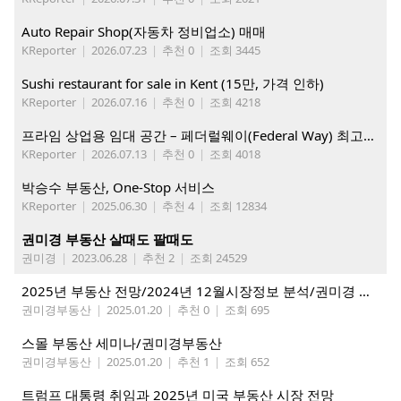
Auto Repair Shop(자동차 정비업소) 매매
KReporter
|
2026.07.23
|
추천 0
|
조회 3445
Sushi restaurant for sale in Kent (15만, 가격 인하)
KReporter
|
2026.07.16
|
추천 0
|
조회 4218
프라임 상업용 임대 공간 – 페더럴웨이(Federal Way) 최고의 가시성 입지
KReporter
|
2026.07.13
|
추천 0
|
조회 4018
박승수 부동산, One-Stop 서비스
KReporter
|
2025.06.30
|
추천 4
|
조회 12834
권미경 부동산 살때도 팔때도
권미경
|
2023.06.28
|
추천 2
|
조회 24529
2025년 부동산 전망/2024년 12월시장정보 분석/권미경 부동산
권미경부동산
|
2025.01.20
|
추천 0
|
조회 695
스몰 부동산 세미나/권미경부동산
권미경부동산
|
2025.01.20
|
추천 1
|
조회 652
트럼프 대통령 취임과 2025년 미국 부동산 시장 전망