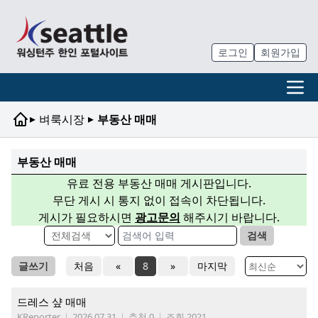
로그인
회원가입
▸
▸
벼룩시장
부동산 매매
부동산 매매
유료 전용 부동산 매매 게시판입니다.
무단 게시 시 통지 없이 접속이 차단됩니다.
게시가 필요하시면
광고문의
해주시기 바랍니다.
검색
글쓰기
처음
«
8
»
마지막
드레스 샾 매매
KReporter
|
2026.07.31
|
추천 0
|
조회 2021