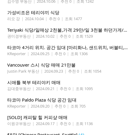
김수영 부동산
|
2024.10.06
|
추천 0
|
조회 1242
가성비조은 테리야끼 식당
리오 강
|
2024.10.04
|
추천 0
|
조회 1477
Teriyaki 식당/일매상 2천불,가격 29만/일 3천불 하던가게/매니저 운영
권미경부동산
|
2024.10.02
|
추천 0
|
조회 1529
타코마 4거리 위치. 공간 임대 [마리화나, 샌드위치, 버블티, 카페, 스모크샾, 등등,]
KReporter
|
2024.09.25
|
추천 0
|
조회 1306
Vancouver 스시 식당 매매 21만불
Justin Park 부동산
|
2024.09.23
|
추천 0
|
조회 1054
시애틀 북부 테리야키 매매
김대중부동산
|
2024.09.21
|
추천 0
|
조회 1095
타코마 Paldo Plaza 식당 공간 임대
KReporter
|
2024.09.20
|
추천 0
|
조회 705
[SOLD] 캐피탈 힐 커피샾 매매
이원규부동산
|
2024.09.17
|
추천 0
|
조회 1136
$5만 [Chinese Restaurant, Seattle]
(4)