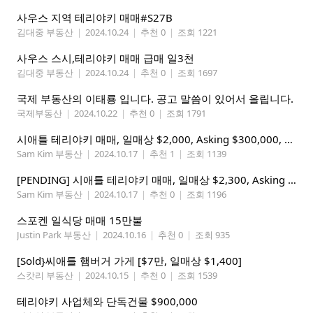
사우스 지역 테리야키 매매#S27B
김대중 부동산
|
2024.10.24
|
추천 0
|
조회 1221
사우스 스시,테리야키 매매 급매 일3천
김대중 부동산
|
2024.10.24
|
추천 0
|
조회 1697
국제 부동산의 이태룡 입니다. 공고 말씀이 있어서 올립니다.
국제부동산
|
2024.10.22
|
추천 0
|
조회 1791
시애틀 테리야키 매매, 일매상 $2,000, Asking $300,000, 주 5일 오픈
Sam Kim 부동산
|
2024.10.17
|
추천 1
|
조회 1139
[PENDING] 시애틀 테리야키 매매, 일매상 $2,300, Asking $250K, 오너케리 가능, 건물 구입 가능(별도 협의)
Sam Kim 부동산
|
2024.10.17
|
추천 0
|
조회 1196
스포켄 일식당 매매 15만불
Justin Park 부동산
|
2024.10.16
|
추천 0
|
조회 935
[Sold}씨애틀 햄버거 가게 [$7만, 일매상 $1,400]
스캇리 부동산
|
2024.10.15
|
추천 0
|
조회 1539
테리야키 사업체와 단독건물 $900,000