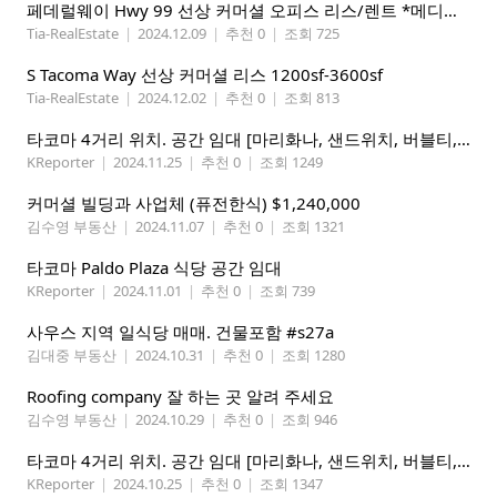
페데럴웨이 Hwy 99 선상 커머셜 오피스 리스/렌트 *메디컬,스킨케어,오피스
Tia-RealEstate
|
2024.12.09
|
추천 0
|
조회 725
S Tacoma Way 선상 커머셜 리스 1200sf-3600sf
Tia-RealEstate
|
2024.12.02
|
추천 0
|
조회 813
타코마 4거리 위치. 공간 임대 [마리화나, 샌드위치, 버블티, 카페, 스모크샾, 등등,]
KReporter
|
2024.11.25
|
추천 0
|
조회 1249
커머셜 빌딩과 사업체 (퓨전한식) $1,240,000
김수영 부동산
|
2024.11.07
|
추천 0
|
조회 1321
타코마 Paldo Plaza 식당 공간 임대
KReporter
|
2024.11.01
|
추천 0
|
조회 739
사우스 지역 일식당 매매. 건물포함 #s27a
김대중 부동산
|
2024.10.31
|
추천 0
|
조회 1280
Roofing company 잘 하는 곳 알려 주세요
김수영 부동산
|
2024.10.29
|
추천 0
|
조회 946
타코마 4거리 위치. 공간 임대 [마리화나, 샌드위치, 버블티, 카페, 스모크샾, 등등,]
KReporter
|
2024.10.25
|
추천 0
|
조회 1347